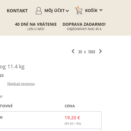
0
KONTAKT
MÔJ ÚČET
KOŠÍK
40 DNÍ NA VRÁTENIE
DOPRAVA ZADARMO!
LEN U NÁS!
OBJEDNÁVKY NAD 45 €
33
z
1923
og 11.4 kg
23
Napísať recenziu
g)
TOVNÉ
CENA
00
19.20 €
(€
9.60
/ KG)