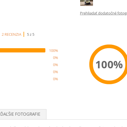
Prehliadať dodatočné fotogra
2 RECENZIA
5 z 5
100%
0%
100%
0%
0%
0%
Recom
ĎAĽŠIE FOTOGRAFIE