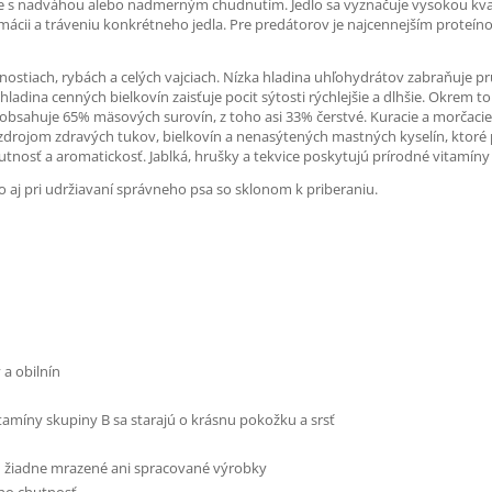
e s nadváhou alebo nadmerným chudnutím. Jedlo sa vyznačuje vysokou kvalit
cii a tráveniu konkrétneho jedla. Pre predátorov je najcennejším proteínom
rnostiach, rybách a celých vajciach. Nízka hladina uhľohydrátov zabraňuje p
hladina cenných bielkovín zaisťuje pocit sýtosti rýchlejšie a dlhšie. Okrem
 Jedlo obsahuje 65% mäsových surovín, z toho asi 33% čerstvé. Kuracie a mo
m zdrojom zdravých tukov, bielkovín a nenasýtených mastných kyselín, ktoré 
chutnosť a aromatickosť. Jablká, hrušky a tekvice poskytujú prírodné vitamí
 aj pri udržiavaní správneho psa so sklonom k priberaniu.
a obilnín
itamíny skupiny B sa starajú o krásnu pokožku a srsť
jú žiadne mrazené ani spracované výrobky