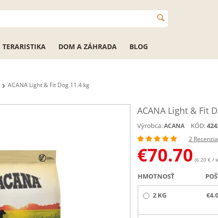
TERARISTIKA
DOM A ZÁHRADA
BLOG
ACANA Light & Fit Dog 11.4 kg
ACANA Light & Fit D
Výrobca:
KÓD:
424
ACANA
2 Recenzia
€
70.70
(6.20 € / k
HMOTNOSŤ
POŠ
2 KG
€4.