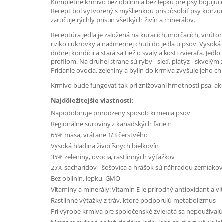
Kompletné krmivo bez obilnín a bez lepku pre psy bojujúc
Recept bol vytvorený s myšlienkou prispôsobiť psy konzumá
zaručuje rýchly prísun všetkých živín a minerálov.
Receptúra jedla je založená na kuracích, morčacích, vnúto
riziko cukrovky a nadmernej chuti do jedla u psov. Vysoká 
dobrej kondícii a stará sa tiež o svaly a kosti zvieraťa.
profilom. Na druhej strane sú ryby - sleď, platýz - skvelý
Pridanie ovocia, zeleniny a bylín do krmiva zvyšuje jeho 
Krmivo bude fungovať tak pri znižovaní hmotnosti psa, ako
Najdôležitejšie vlastnosti:
Napodobňuje prirodzený spôsob kŕmenia psov
Regionálne suroviny z kanadských fariem
65% mäsa, vrátane 1/3 čerstvého
Vysoká hladina živočíšnych bielkovín
35% zeleniny, ovocia, rastlinných výťažkov
25% sacharidov - šošovica a hrášok sú náhradou zemiakov 
Bez obilnín, lepku, GMO
Vitamíny a minerály: Vitamín E je prírodný antioxidant a v
Rastlinné výťažky z tráv, ktoré podporujú metabolizmus
Pri výrobe krmiva pre spoločenské zvieratá sa nepoužíva