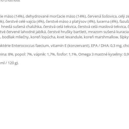
eho chutnosť
e mäso (14%), dehydrované morčacie mäso (14%), červená šošovica, celý zel
, čerstvé celé vajcia (4%), čerstvé mäso z platýsov (4%), lucerna (4%), fazuľa
, hnedá sušená chalúhka, čerstvá celá tekvica, čerstvá celá maslová tekvica, č
čerstvé červené lahodné jablká, čerstvé hrušky bartlett, mrazom sušená kurac
, bodliak mliečny, koreň lopúcha, kvet levandule, koreň marshmallow, šípky
baktérie Enterococcus faecium, vitamín E (konzervant), EPA / DHA: 0,3 mg, ch
nina: 8%, popol: 7%, vápnik: 1,7%, fosfor: 1,1%, Omega 3 mastné kyseliny: 0
ml / 120 g).