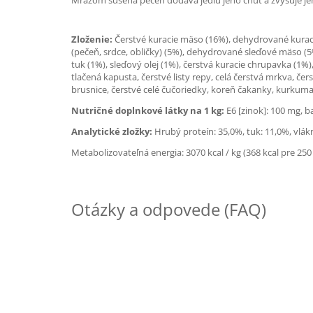
Mrazom sušená pečeň dodáva jedlu jeho chuť a zvyšuje j
Zloženie:
Čerstvé kuracie mäso (16%), dehydrované kuraci
(pečeň, srdce, obličky) (5%), dehydrované sleďové mäso (5%)
tuk (1%), sleďový olej (1%), čerstvá kuracie chrupavka (1%)
tlačená kapusta, čerstvé listy repy, celá čerstvá mrkva, 
brusnice, čerstvé celé čučoriedky, koreň čakanky, kurkuma
Nutričné doplnkové látky na 1 kg:
E6 [zinok]: 100 mg, 
Analytické zložky:
Hrubý proteín: 35,0%, tuk: 11,0%, vlák
Metabolizovateľná energia: 3070 kcal / kg (368 kcal pre 250 
Otázky a odpovede (FAQ)