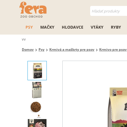
ZOO OBCHOD
PSY
MAČKY
HLODAVCE
VTÁKY
RYBY
vv
Domov
Psy
Krmivá a maškrty pre psov
Krmivo pre psov