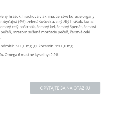
ený hrášok, hrachová vláknina, čerstvé kuracie orgány
 obyčajná (4%), zelená šošovica, celý žltý hrášok, kurací
erstvý celý paštrnák, čerstvý kel, čerstvý špenát, čerstvá
ia pečeň, mrazom sušená morčacie pečeň, čerstvé celé
.
ondroitín: 900,0 mg, glukozamín: 1500,0 mg
,9%, Omega 6 mastné kyseliny: 2,2%
OPÝTAJTE SA NA OTÁZKU