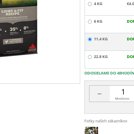
4 KG
€4.
6 KG
DO
11.4 KG
DO
22.8 KG
DO
ODOSIELAME DO 48HODÍ
−
Množstvo:
Fotky našich zákazníkov