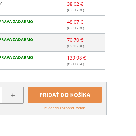
00
38.02 €
(€
9.51
/ KG)
PRAVA ZADARMO
48.07 €
(€
8.01
/ KG)
PRAVA ZADARMO
70.70 €
(€
6.20
/ KG)
PRAVA ZADARMO
139.98 €
(€
6.14
/ KG)
N
+
PRIDAŤ DO KOŠÍKA
Pridať do zoznamu želaní