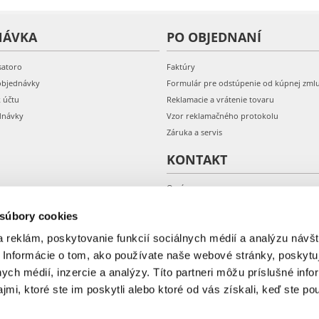
NÁVKA
PO OBJEDNANÍ
satoro
Faktúry
objednávky
Formulár pre odstúpenie od kúpnej zml
k účtu
Reklamacie a vrátenie tovaru
dnávky
Vzor reklamačného protokolu
Záruka a servis
KONTAKT
O nás
Kontakt
 súbory cookies
 reklám, poskytovanie funkcií sociálnych médií a analýzu návšt
 Informácie o tom, ako používate naše webové stránky, poskytu
nych médií, inzercie a analýzy. Títo partneri môžu príslušné info
mi, ktoré ste im poskytli alebo ktoré od vás získali, keď ste pou