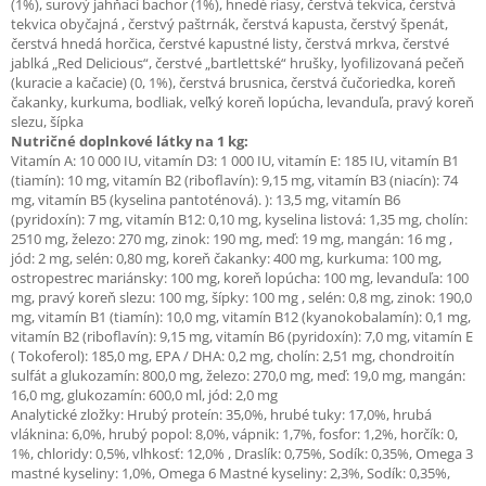
(1%), surový jahňací bachor (1%), hnedé riasy, čerstvá tekvica, čerstvá
tekvica obyčajná , čerstvý paštrnák, čerstvá kapusta, čerstvý špenát,
čerstvá hnedá horčica, čerstvé kapustné listy, čerstvá mrkva, čerstvé
jablká „Red Delicious“, čerstvé „bartlettské“ hrušky, lyofilizovaná pečeň
(kuracie a kačacie) (0, 1%), čerstvá brusnica, čerstvá čučoriedka, koreň
čakanky, kurkuma, bodliak, veľký koreň lopúcha, levanduľa, pravý koreň
slezu, šípka
Nutričné doplnkové látky na 1 kg:
Vitamín A: 10 000 IU, vitamín D3: 1 000 IU, vitamín E: 185 IU, vitamín B1
(tiamín): 10 mg, vitamín B2 (riboflavín): 9,15 mg, vitamín B3 (niacín): 74
mg, vitamín B5 (kyselina pantoténová). ): 13,5 mg, vitamín B6
(pyridoxín): 7 mg, vitamín B12: 0,10 mg, kyselina listová: 1,35 mg, cholín:
2510 mg, železo: 270 mg, zinok: 190 mg, meď: 19 mg, mangán: 16 mg ,
jód: 2 mg, selén: 0,80 mg, koreň čakanky: 400 mg, kurkuma: 100 mg,
ostropestrec mariánsky: 100 mg, koreň lopúcha: 100 mg, levanduľa: 100
mg, pravý koreň slezu: 100 mg, šípky: 100 mg , selén: 0,8 mg, zinok: 190,0
mg, vitamín B1 (tiamín): 10,0 mg, vitamín B12 (kyanokobalamín): 0,1 mg,
vitamín B2 (riboflavín): 9,15 mg, vitamín B6 (pyridoxín): 7,0 mg, vitamín E
( Tokoferol): 185,0 mg, EPA / DHA: 0,2 mg, cholín: 2,51 mg, chondroitín
sulfát a glukozamín: 800,0 mg, železo: 270,0 mg, meď: 19,0 mg, mangán:
16,0 mg, glukozamín: 600,0 ml, jód: 2,0 mg
Analytické zložky: Hrubý proteín: 35,0%, hrubé tuky: 17,0%, hrubá
vláknina: 6,0%, hrubý popol: 8,0%, vápnik: 1,7%, fosfor: 1,2%, horčík: 0,
1%, chloridy: 0,5%, vlhkosť: 12,0% , Draslík: 0,75%, Sodík: 0,35%, Omega 3
mastné kyseliny: 1,0%, Omega 6 Mastné kyseliny: 2,3%, Sodík: 0,35%,