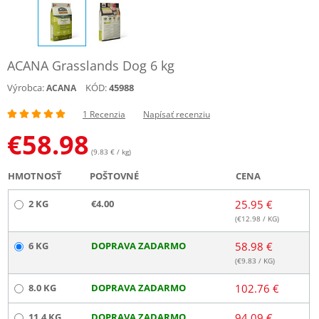
ACANA Grasslands Dog 6 kg
Výrobca:
KÓD:
45988
ACANA
1 Recenzia
Napísať recenziu
€
58.98
(9.83 € / kg)
HMOTNOSŤ
POŠTOVNÉ
CENA
2 KG
€4.00
25.95 €
(€
12.98
/ KG)
6 KG
DOPRAVA ZADARMO
58.98 €
(€
9.83
/ KG)
8.0 KG
DOPRAVA ZADARMO
102.76 €
11.4 KG
DOPRAVA ZADARMO
94.09 €