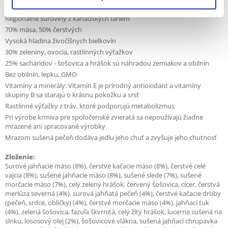
Napodobňuje prirodzený spôsob kŕmenia psov
Regionálne suroviny z kanadských fariem
70% mäsa, 50% čerstvých
Vysoká hladina živočíšnych bielkovín
30% zeleniny, ovocia, rastlinných výťažkov
25% sacharidov - šošovica a hrášok sú náhradou zemiakov a obilnín
Bez obilnín, lepku, GMO
Vitamíny a minerály: Vitamín E je prírodný antioxidant a vitamíny
skupiny B sa starajú o krásnu pokožku a srsť
Rastlinné výťažky z tráv, ktoré podporujú metabolizmus
Pri výrobe krmiva pre spoločenské zvieratá sa nepoužívajú žiadne
mrazené ani spracované výrobky
Mrazom sušená pečeň dodáva jedlu jeho chuť a zvyšuje jeho chutnosť
Zloženie:
Surové jahňacie mäso (8%), čerstvé kačacie mäso (8%), čerstvé celé
vajcia (8%), sušené jahňacie mäso (8%), sušené slede (7%), sušené
morčacie mäso (7%), celý zelený hrášok, červený šošovica, cícer, čerstvá
merlúza severná (4%), surová jahňatá pečeň (4%), čerstvé kačacie droby
(pečeň, srdce, obličky) (4%), čerstvé morčacie mäso (4%), jahňací tuk
(4%), zelená šošovica, fazuľa škvrnitá, celý žltý hrášok, lucerna sušená na
slnku, lososový olej (2%), šošovicové vlákna, sušená jahňací chrupavka