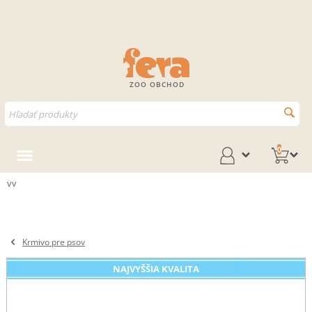
ZOO OBCHOD
0
vv
Krmivo pre psov
NAJVYŠŠIA KVALITA