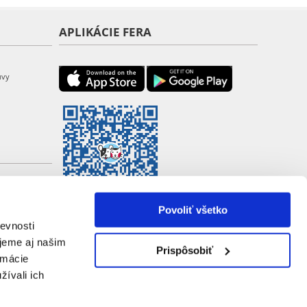
APLIKÁCIE FERA
uvy
Povoliť všetko
evnosti
jeme aj našim
Prispôsobiť
rmácie
žívali ich