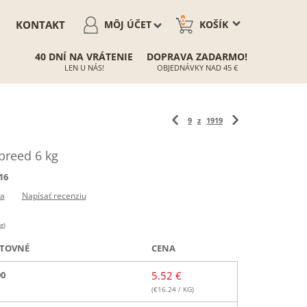
0
KONTAKT
MÔJ ÚČET
KOŠÍK
40 DNÍ NA VRÁTENIE
DOPRAVA ZADARMO!
LEN U NÁS!
OBJEDNÁVKY NAD 45 €
9
z
1919
breed 6 kg
16
ia
Napísať recenziu
g)
TOVNÉ
CENA
00
5.52 €
(€
16.24
/ KG)