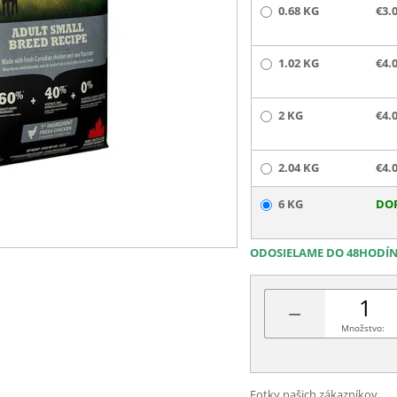
0.68 KG
€3.
1.02 KG
€4.
2 KG
€4.
2.04 KG
€4.
6 KG
DO
ODOSIELAME DO 48HODÍ
−
Množstvo:
Fotky našich zákazníkov