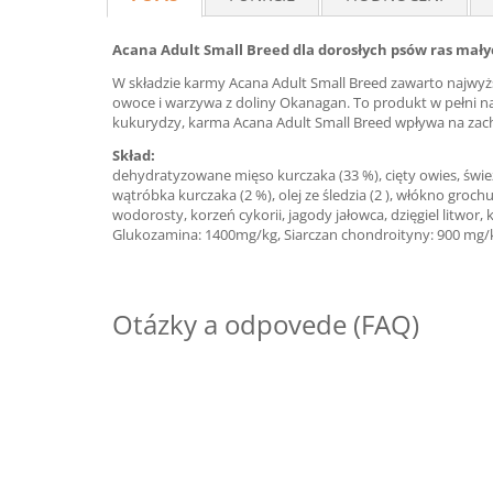
Acana Adult Small Breed dla dorosłych psów ras mały
W składzie karmy Acana Adult Small Breed zawarto najwyższ
owoce i warzywa z doliny Okanagan. To produkt w pełni n
kukurydzy, karma Acana Adult Small Breed wpływa na zacho
Skład:
dehydratyzowane mięso kurczaka (33 %), cięty owies, świeże 
wątróbka kurczaka (2 %), olej ze śledzia (2 ), włókno groch
wodorosty, korzeń cykorii, jagody jałowca, dzięgiel litwor,
Glukozamina: 1400mg/kg, Siarczan chondroityny: 900 mg/
Otázky a odpovede (FAQ)