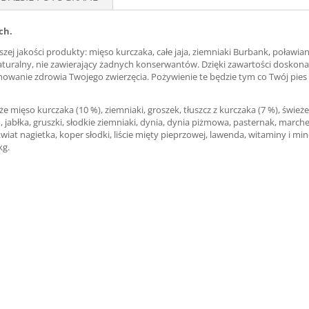
ch.
ej jakości produkty: mięso kurczaka, całe jaja, ziemniaki Burbank, poławi
aturalny, nie zawierający żadnych konserwantów. Dzięki zawartości doskon
wanie zdrowia Twojego zwierzęcia. Pożywienie te będzie tym co Twój pies l
mięso kurczaka (10 %), ziemniaki, groszek, tłuszcz z kurczaka (7 %), świeże ca
u, jabłka, gruszki, słodkie ziemniaki, dynia, dynia piżmowa, pasternak, marc
 kwiat nagietka, koper słodki, liście mięty pieprzowej, lawenda, witaminy i 
kg.