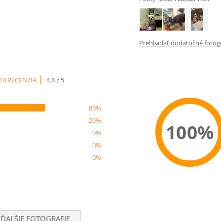
Prehliadať dodatočné fotogra
10 RECENZIA
4.8 z 5
80%
20%
100%
0%
0%
0%
Recom
ĎAĽŠIE FOTOGRAFIE