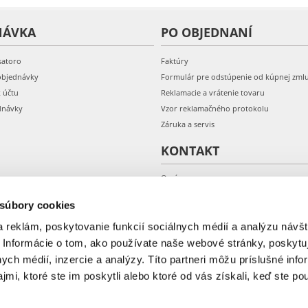
NÁVKA
PO OBJEDNANÍ
satoro
Faktúry
objednávky
Formulár pre odstúpenie od kúpnej zml
k účtu
Reklamacie a vrátenie tovaru
dnávky
Vzor reklamačného protokolu
Záruka a servis
KONTAKT
O nás
Kontakt
 súbory cookies
 reklám, poskytovanie funkcií sociálnych médií a analýzu návšt
 Informácie o tom, ako používate naše webové stránky, poskytu
nych médií, inzercie a analýzy. Títo partneri môžu príslušné info
mi, ktoré ste im poskytli alebo ktoré od vás získali, keď ste pou