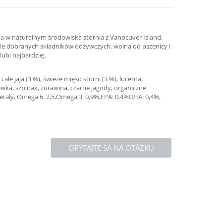
ana w naturalnym środowiska stornia z Vanocuver Island,
ale dobranych składników odżywczych, wolna od pszenicy i
ubi najbardziej.
łe jaja (3 %), świeże mięso storni (3 %), lucerna,
hewka, szpinak, żurawina, czarne jagody, organiczne
minerały, Omega 6: 2,5,Omega 3: 0,9%,EPA: 0,4%DHA: 0,4%,
OPÝTAJTE SA NA OTÁZKU