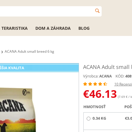
TERARISTIKA
DOM A ZÁHRADA
BLOG
ACANA Adult small breed 6 kg
ACANA Adult small 
ŠŠIA KVALITA
Výrobca:
KÓD:
408
ACANA
10 Recenz
€
46.13
(7.69 € / k
HMOTNOSŤ
POŠ
0.34 KG
€3.