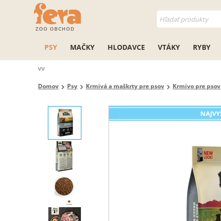
ZOO OBCHOD
PSY
MAČKY
HLODAVCE
VTÁKY
RYBY
vv
Domov
Psy
Krmivá a maškrty pre psov
Krmivo pre psov
NAJVY