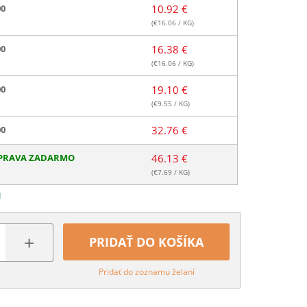
00
10.92 €
(€
16.06
/ KG)
00
16.38 €
(€
16.06
/ KG)
00
19.10 €
(€
9.55
/ KG)
00
32.76 €
PRAVA ZADARMO
46.13 €
(€
7.69
/ KG)
N
+
PRIDAŤ DO KOŠÍKA
Pridať do zoznamu želaní