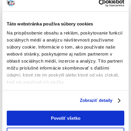
ZOLUX Oválny vankúš Pearl Puppy 70 cm
Výrobca:
KÓD:
60100
ZOLUX
Táto webstránka používa súbory cookies
Napísať recenziu
Na prispôsobenie obsahu a reklám, poskytovanie funkcií
€
28.10
sociálnych médií a analýzu návštevnosti používame
súbory cookie. Informácie o tom, ako používate naše
ODOSIELAME DO 48HODÍN
webové stránky, poskytujeme aj našim partnerom v
oblasti sociálnych médií, inzercie a analýzy. Títo partneri
Fotky našich zákazníkov
Pozri ďalšie fotografie
môžu príslušné informácie skombinovať s ďalšími
údajmi, ktoré ste im poskytli alebo ktoré od vás získali,
keď ste používali ich služby.
Popis
Pelech pre šteniatka.
Zobraziť detaily
Odnímateľný poťah uľahčuje udržiavanie čistoty a hygieny. Vankúš je
vyrobený z kombinácie dvoch materiálov - modrá látka s materiálom
Povoliť všetko
imitujúcim vlnu a béžový flis.
Na vankúšiku je vyšité slovo Šteniatko.