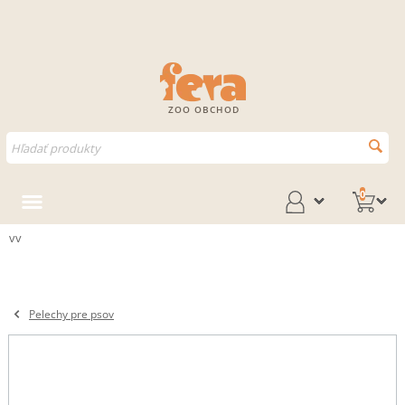
ZOO OBCHOD
0
vv
Pelechy pre psov