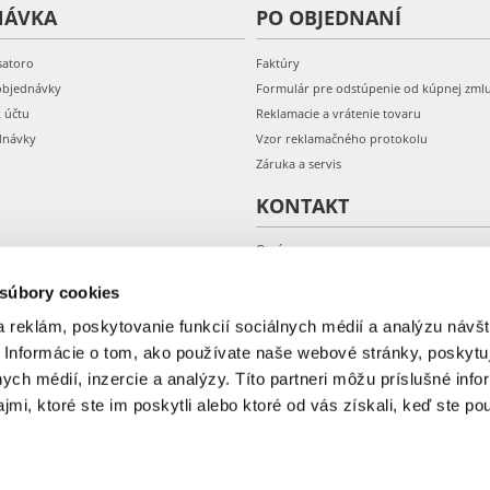
NÁVKA
PO OBJEDNANÍ
satoro
Faktúry
objednávky
Formulár pre odstúpenie od kúpnej zml
k účtu
Reklamacie a vrátenie tovaru
dnávky
Vzor reklamačného protokolu
Záruka a servis
KONTAKT
O nás
Kontakt
 súbory cookies
 reklám, poskytovanie funkcií sociálnych médií a analýzu návšt
 Informácie o tom, ako používate naše webové stránky, poskytu
nych médií, inzercie a analýzy. Títo partneri môžu príslušné info
mi, ktoré ste im poskytli alebo ktoré od vás získali, keď ste pou
© 2018-2026 Fera.sk.