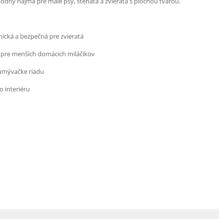
hodný najmä pre malé psy, šteňatá a zvieratá s plochou tvárou.
nická a bezpečná pre zvieratá
ny pre menších domácich miláčikov
 umývačke riadu
o interiéru