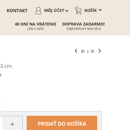
0
KONTAKT
MÔJ ÚČET
KOŠÍK
40 DNÍ NA VRÁTENIE
DOPRAVA ZADARMO!
LEN U NÁS!
OBJEDNÁVKY NAD 45 €
81
z
91
13 cm
2
N
+
PRIDAŤ DO KOŠÍKA