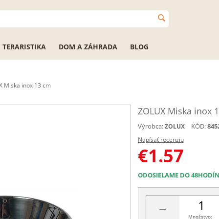
TERARISTIKA
DOM A ZÁHRADA
BLOG
 Miska inox 13 cm
ZOLUX Miska inox 
Výrobca:
KÓD:
845
ZOLUX
Napísať recenziu
€
1.57
ODOSIELAME DO 48HODÍ
−
Množstvo: