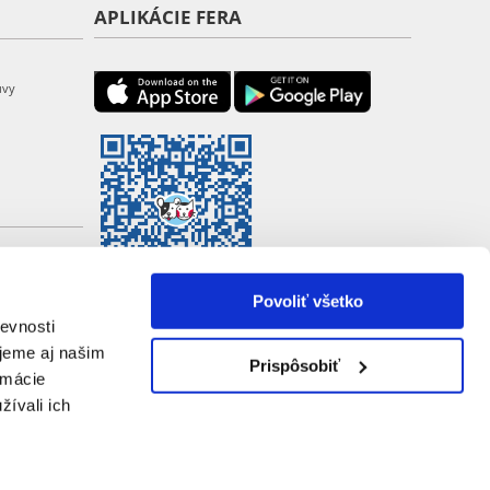
APLIKÁCIE FERA
uvy
Povoliť všetko
evnosti
jeme aj našim
Prispôsobiť
rmácie
žívali ich