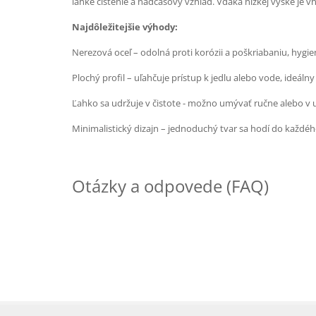
ľahké čistenie a nadčasový vzhľad. Vďaka nízkej výške je v
Najdôležitejšie výhody:
Nerezová oceľ – odolná proti korózii a poškriabaniu, hygie
Plochý profil – uľahčuje prístup k jedlu alebo vode, ideál
Ľahko sa udržuje v čistote - možno umývať ručne alebo v
Minimalistický dizajn – jednoduchý tvar sa hodí do každéh
Otázky a odpovede (FAQ)