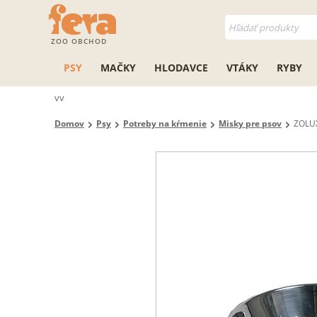
ZOO OBCHOD
PSY
MAČKY
HLODAVCE
VTÁKY
RYBY
vv
Domov
Psy
Potreby na kŕmenie
Misky pre psov
ZOLUX