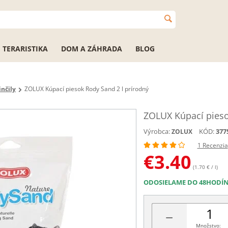
TERARISTIKA
DOM A ZÁHRADA
BLOG
inčily
ZOLUX Kúpací piesok Rody Sand 2 l prírodný
ZOLUX Kúpací pieso
Výrobca:
KÓD:
377
ZOLUX
1 Recenzia
€
3.40
(1.70 € / l)
ODOSIELAME DO 48HODÍ
−
Množstvo: