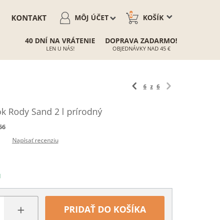
0
KONTAKT
MÔJ ÚČET
KOŠÍK
40 DNÍ NA VRÁTENIE
DOPRAVA ZADARMO!
LEN U NÁS!
OBJEDNÁVKY NAD 45 €
6
z
6
k Rody Sand 2 l prírodný
56
Napísať recenziu
N
+
PRIDAŤ DO KOŠÍKA