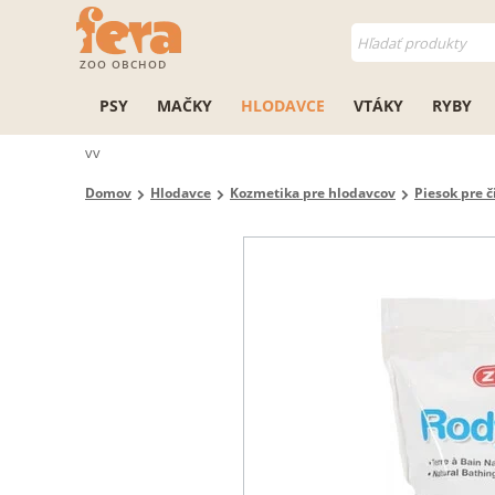
ZOO OBCHOD
PSY
MAČKY
HLODAVCE
VTÁKY
RYBY
vv
Domov
Hlodavce
Kozmetika pre hlodavcov
Piesok pre č