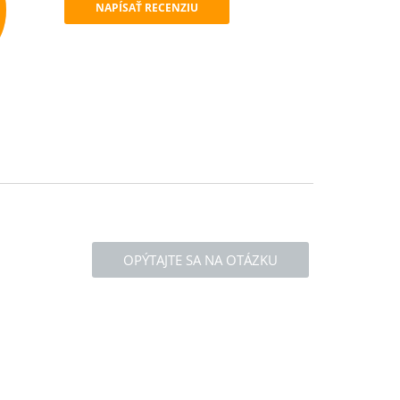
NAPÍSAŤ RECENZIU
mend
OPÝTAJTE SA NA OTÁZKU