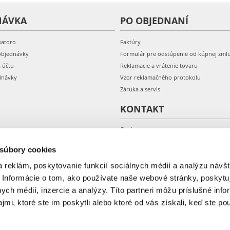
NÁVKA
PO OBJEDNANÍ
satoro
Faktúry
objednávky
Formulár pre odstúpenie od kúpnej zml
k účtu
Reklamacie a vrátenie tovaru
dnávky
Vzor reklamačného protokolu
Záruka a servis
KONTAKT
O nás
Kontakt
 súbory cookies
 reklám, poskytovanie funkcií sociálnych médií a analýzu návšt
 Informácie o tom, ako používate naše webové stránky, poskytu
nych médií, inzercie a analýzy. Títo partneri môžu príslušné info
mi, ktoré ste im poskytli alebo ktoré od vás získali, keď ste pou
© 2018-2026 Fera.sk.