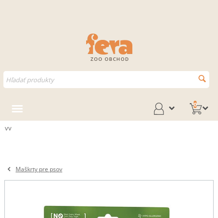
ZOO OBCHOD
0
vv
Maškrty pre psov