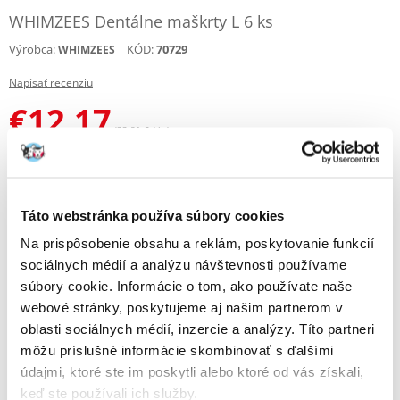
WHIMZEES Dentálne maškrty L 6 ks
Výrobca:
KÓD:
70729
WHIMZEES
Napísať recenziu
€
12.17
(33.81 € / kg)
ODOSIELAME DO 48HODÍN
Fotky našich zákazníkov
Pozri ďalšie fotografie
Táto webstránka používa súbory cookies
Na prispôsobenie obsahu a reklám, poskytovanie funkcií
Popis
sociálnych médií a analýzu návštevnosti používame
súbory cookie. Informácie o tom, ako používate naše
Dentálne maškrty pre psov.
webové stránky, poskytujeme aj našim partnerom v
oblasti sociálnych médií, inzercie a analýzy. Títo partneri
Vlastnosti:
môžu príslušné informácie skombinovať s ďalšími
údajmi, ktoré ste im poskytli alebo ktoré od vás získali,
Balenie obsahuje 6 kusov zubných kefiek veľkosti L.
keď ste používali ich služby.