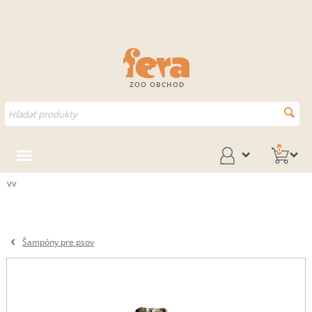
ZOO OBCHOD
0
vv
Šampóny pre psov