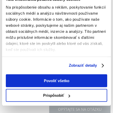
SUPER BENO Odżywka Dla Yorka Professional 250
Na prispôsobenie obsahu a reklám, poskytovanie funkcií
ml
sociálnych médií a analýzu návštevnosti používame
súbory cookie. Informácie o tom, ako používate naše
Výrobca:
KÓD:
39528
SUPER BENO
webové stránky, poskytujeme aj našim partnerom v
Napísať recenziu
oblasti sociálnych médií, inzercie a analýzy. Títo partneri
€
6.20
môžu príslušné informácie skombinovať s ďalšími
(2.48 € / 100 ml)
údajmi, ktoré ste im poskytli alebo ktoré od vás získali,
keď ste používali ich služby.
ODOSIELAME DO 48HODÍN
Fotky našich zákazníkov
Pozri ďalšie fotografie
Zobraziť detaily
Popis
Povoliť všetko
Prispôsobiť
OPÝTAJTE SA NA OTÁZKU