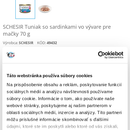
SCHESIR Tuniak so sardinkami vo vývare pre
mačky 70 g
Výrobca:
KÓD:
49432
SCHESIR
Napísať recenziu
€
1.79
(25.57 € / kg)
Táto webstránka používa súbory cookies
ODOSIELAME DO 48HODÍN
Na prispôsobenie obsahu a reklám, poskytovanie funkcií
Fotky našich zákazníkov
Pozri ďalšie fotografie
sociálnych médií a analýzu návštevnosti používame
súbory cookie. Informácie o tom, ako používate naše
webové stránky, poskytujeme aj našim partnerom v
Popis
oblasti sociálnych médií, inzercie a analýzy. Títo partneri
môžu príslušné informácie skombinovať s ďalšími
Krmivo pre dospelé mačky vyrobené zo 100% prírodných surovín.
údajmi, ktoré ste im poskytli alebo ktoré od vás získali,
Bez pridaných farbív a konzervačných látok.