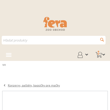
ZOO OBCHOD
0
vv
Konzervy, paštéty, kapsičky pre mačky