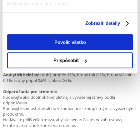
keď ste používali ich služby.
Pravé filety z tuniaka dusené so sardinkami vo vývare - prirodzená a
neodolateľná kombinácia chutí.
Zobraziť detaily
Tuniak ulovený na otvorenom mori
Pár jednoduchých, prírodných ingrediencií
Vysoký obsah bielkovín, nízky obsah sacharidov
Povoliť všetko
Podporuje dodatočnú hydratáciu tela
V chutnom vývare
Prispôsobiť
Zloženie:
tuniak 51%, sardinky 4%, ryža 1,4%.
Analytické zložky:
hrubý proteín 12%, hrubý tuk 0,2%, hrubá vláknina
0,1%, hrubý popol 0,6%, vlhkosť 83%.
Odporúčania pre kŕmenie:
Podávajte ako doplnok kompletnej a vyváženej stravy podľa
odporúčania.
Podávajte samostatne alebo v kombinácii s kompletnými a vyváženými
produktmi.
Nedávajte príliš veľa krmiva, aby ste nenarušili rovnováhu stravy.
Kŕmte maximálne 2 konzervami denne.