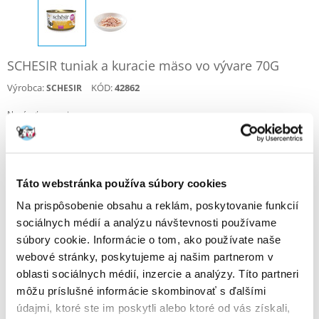
SCHESIR tuniak a kuracie mäso vo vývare 70G
Výrobca:
KÓD:
42862
SCHESIR
Napísať recenziu
€
1.79
(25.57 € / kg)
ODOSIELAME DO 48HODÍN
Táto webstránka používa súbory cookies
Fotky našich zákazníkov
Pozri ďalšie fotografie
Na prispôsobenie obsahu a reklám, poskytovanie funkcií
sociálnych médií a analýzu návštevnosti používame
súbory cookie. Informácie o tom, ako používate naše
Popis
webové stránky, poskytujeme aj našim partnerom v
oblasti sociálnych médií, inzercie a analýzy. Títo partneri
Krmivo najvyššej kvality pre dospelé mačky, vyrobené zo 100%
môžu príslušné informácie skombinovať s ďalšími
prírodných surovín.
údajmi, ktoré ste im poskytli alebo ktoré od vás získali,