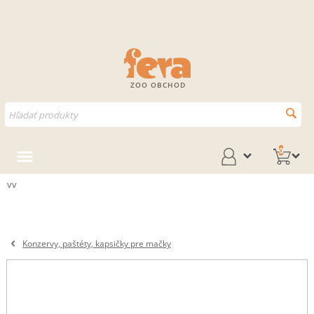
ZOO OBCHOD
0
vv
Konzervy, paštéty, kapsičky pre mačky