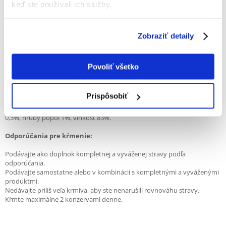
Pravé filety z tuniaka dusené s kuracím mäsom vo vývare - prirodzená a
keď ste používali ich služby.
neodolateľná kombinácia chutí.
Tuniak ulovený na otvorenom mori
Zobraziť detaily
Pár jednoduchých, prírodných ingrediencií
Vysoký obsah bielkovín, nízky obsah sacharidov
Podporuje dodatočnú hydratáciu tela
Povoliť všetko
V chutnom vývare
Zloženie:
tuniak 51%, kura 4%, ryža 1,5%.
Prispôsobiť
Analytické zložky:
hrubý proteín 14%, hrubý tuk 0,5%, hrubá vláknina
0,5%, hrubý popol 1%, vlhkosť 83%.
Odporúčania pre kŕmenie:
Podávajte ako doplnok kompletnej a vyváženej stravy podľa
odporúčania.
Podávajte samostatne alebo v kombinácii s kompletnými a vyváženými
produktmi.
Nedávajte príliš veľa krmiva, aby ste nenarušili rovnováhu stravy.
Kŕmte maximálne 2 konzervami denne.