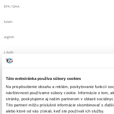
EPA / DHA
luteín
arginín
L-lyzín
DL-metionín
Táto webstránka používa súbory cookies
metionín/cysteín
Na prispôsobenie obsahu a reklám, poskytovanie funkcií soc
návštevnosti používame súbory cookie. Informácie o tom, 
bezdusíkaté extraktné látky
stránky, poskytujeme aj našim partnerom v oblasti sociálnych
Títo partneri môžu príslušné informácie skombinovať s ďalším
alebo ktoré od vás získali, keď ste používali ich služby.
Doporučené dávkovanie: