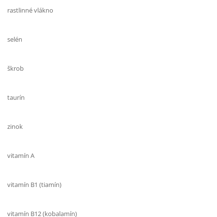
rastlinné vlákno
selén
škrob
taurín
zinok
vitamín A
vitamín B1 (tiamín)
vitamín B12 (kobalamín)