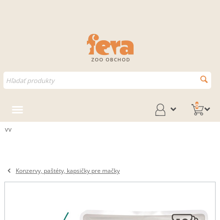
ZOO OBCHOD
0
vv
Konzervy, paštéty, kapsičky pre mačky