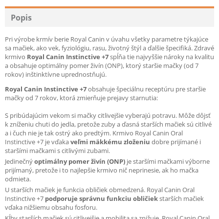
Popis
Pri výrobe krmív berie Royal Canin v úvahu všetky parametre týkajúce
sa mačiek, ako vek, fyziológiu, rasu, životný štýl a ďalšie špecifiká. Zdravé
krmivo
Royal Canin Instinctive +7
spĺňa tie najvyššie nároky na kvalitu
a obsahuje optimálny pomer živín (ONP), ktorý staršie mačky (od 7
rokov) inštinktívne uprednostňujú.
Royal Canin Instinctive +7
obsahuje špeciálnu receptúru pre staršie
mačky od 7 rokov, ktorá zmierňuje prejavy starnutia:
S pribúdajúcim vekom si mačky citlivejšie vyberajú potravu. Môže dôjsť
k zníženiu chuti do jedla, pretože zuby a ďasná starších mačiek sú citlivé
a i čuch nie je tak ostrý ako predtým. Krmivo Royal Canin Oral
Instinctive +7 je vďaka
veľmi mäkkému zloženiu
dobre prijímané i
staršími mačkami s citlivými zubami.
Jedinečný
optimálny pomer živín (ONP)
je staršími mačkami výborne
prijímaný, pretože i to najlepšie krmivo nič neprinesie, ak ho mačka
odmieta.
U starších mačiek je funkcia obličiek obmedzená. Royal Canin Oral
Instinctive +7
podporuje správnu funkciu obličiek
starších mačiek
vďaka nižšiemu obsahu fosforu.
Kĺby starších mačiek sú citlivejšie a mobilita sa znižuje. Royal Canin Oral