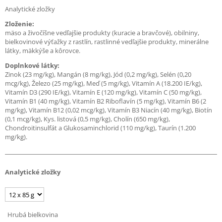
Analytické zložky
Zloženie:
mäso a živočíšne vedľajšie produkty (kuracie a bravčové), obilniny,
bielkovinové výťažky z rastlín, rastlinné vedľajšie produkty, minerálne
látky, mäkkýše a kôrovce.
Doplnkové látky:
Zinok (23 mg/kg), Mangán (8 mg/kg), Jód (0,2 mg/kg), Selén (0,20
mcg/kg), Železo (25 mg/kg), Meď (5 mg/kg), Vitamín A (18.200 IE/kg),
Vitamín D3 (290 IE/kg), Vitamín E (120 mg/kg), Vitamín C (50 mg/kg),
Vitamín B1 (40 mg/kg), Vitamín B2 Riboflavín (5 mg/kg), Vitamín B6 (2
mg/kg), Vitamín B12 (0,02 mcg/kg), Vitamín B3 Niacín (40 mg/kg), Biotín
(0,1 mcg/kg), Kys. listová (0,5 mg/kg), Cholín (650 mg/kg),
Chondroitinsulfát a Glukosaminchlorid (110 mg/kg), Taurín (1.200
mg/kg).
Analytické zložky
Hrubá bielkovina