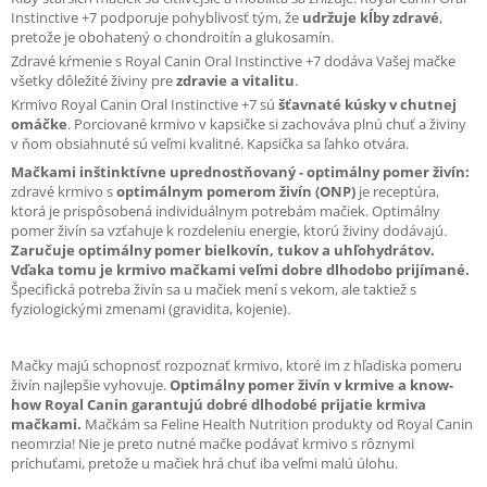
Instinctive +7 podporuje pohyblivosť tým, že
udržuje kĺby zdravé
,
pretože je obohatený o chondroitín a glukosamín.
Zdravé kŕmenie s Royal Canin Oral Instinctive +7 dodáva Vašej mačke
všetky dôležité živiny pre
zdravie a vitalitu
.
Krmivo Royal Canin Oral Instinctive +7 sú
šťavnaté kúsky v chutnej
omáčke
. Porciované krmivo v kapsičke si zachováva plnú chuť a živiny
v ňom obsiahnuté sú veľmi kvalitné. Kapsička sa ľahko otvára.
Mačkami inštinktívne uprednostňovaný - optimálny pomer živín:
zdravé krmivo s
optimálnym pomerom živín (ONP)
je receptúra,
ktorá je prispôsobená individuálnym potrebám mačiek. Optimálny
pomer živín sa vzťahuje k rozdeleniu energie, ktorú živiny dodávajú.
Zaručuje optimálny pomer bielkovín, tukov a uhľohydrátov.
Vďaka tomu je krmivo mačkami veľmi dobre dlhodobo prijímané.
Špecifická potreba živín sa u mačiek mení s vekom, ale taktiež s
fyziologickými zmenami (gravidita, kojenie).
Mačky majú schopnosť rozpoznať krmivo, ktoré im z hľadiska pomeru
živín najlepšie vyhovuje.
Optimálny pomer živín v krmive a know-
how Royal Canin garantujú dobré dlhodobé prijatie krmiva
mačkami.
Mačkám sa Feline Health Nutrition produkty od Royal Canin
neomrzia! Nie je preto nutné mačke podávať krmivo s rôznymi
príchuťami, pretože u mačiek hrá chuť iba veľmi malú úlohu.