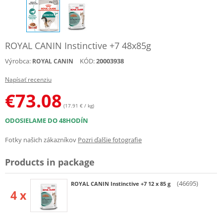
ROYAL CANIN Instinctive +7 48x85g
Výrobca:
KÓD:
20003938
ROYAL CANIN
Napísať recenziu
€
73.08
(17.91 € / kg)
ODOSIELAME DO 48HODÍN
Fotky našich zákazníkov
Pozri ďalšie fotografie
Products in package
(46695)
ROYAL CANIN Instinctive +7 12 x 85 g
4 x