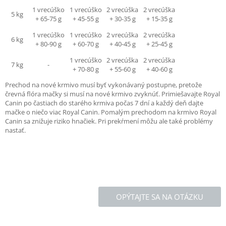
1 vrecúško
1 vrecúško
2 vrecúška
2 vrecúška
5 kg
+ 65-75 g
+ 45-55 g
+ 30-35 g
+ 15-35 g
1 vrecúško
1 vrecúško
2 vrecúška
2 vrecúška
6 kg
+ 80-90 g
+ 60-70 g
+ 40-45 g
+ 25-45 g
1 vrecúško
2 vrecúška
2 vrecúška
7 kg
-
+ 70-80 g
+ 55-60 g
+ 40-60 g
Prechod na nové krmivo musí byť vykonávaný postupne, pretože
črevná flóra mačky si musí na nové krmivo zvyknúť. Primiešavajte Royal
Canin po častiach do starého krmiva počas 7 dní a každý deň dajte
mačke o niečo viac Royal Canin. Pomalým prechodom na krmivo Royal
Canin sa znižuje riziko hnačiek. Pri prekŕmení môžu ale také problémy
nastať.
OPÝTAJTE SA NA OTÁZKU