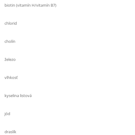
biotin (vitamín H/vitamín B7)
chlorid
cholín
železo
vlhkosť
kyselina listová
jód
draslík