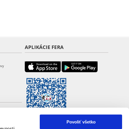
APLIKÁCIE FERA
uvy
Povoliť všetko
evnosti