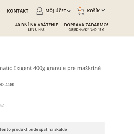
0
KONTAKT
MÔJ ÚČET
KOŠÍK
40 DNÍ NA VRÁTENIE
DOPRAVA ZADARMO!
LEN U NÁS!
OBJEDNÁVKY NAD 45 €
tic Exigent 400g granule pre maškrtné
D:
4463
 kg)
N
tento produkt bude späť na skalde