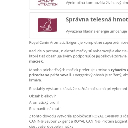
Výnimočná kompozícia živín a výnim
Správna telesná hmo
Vyvážená hladina energie umožňuje 
Royal Canin Aromatic Exigent je kompletné superprémiové
Keď ide o potravu, niektoré mačky sú vyberavejšie ako tie 
ktoré tiež obsahuje živiny podporujúce jej celkové zdrav
mačiek
.
Mnoho prieberčivých mačiek preferuje krmivo s
rybacím 
prirodzene priťahovali.
Energetický obsah je znížený, a
krmiva.
Rozsiahly výskum ukázal, že každá mačka má pri vyberaní p
Obsah bielkovín
Aromatický profil
Rozmanitosť chutí
Z tohto dôvodu vytvorila spoločnosť ROYAL CANIN® 3 rôzne
CANIN® Savour Exigent a ROYAL CANIN® Protein Exigent. 
ciest vašej dospelej mačky.