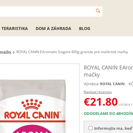
TERARISTIKA
DOM A ZÁHRADA
BLOG
 mačky
ROYAL CANIN EAromatic Exigent 400g granule pre maškrtné mačky
ROYAL CANIN EAroma
mačky
Výrobca:
KÓ
ROYAL CANIN
Napísať recenziu
€
21.80
(10.90 € /
ODOSIELAME DO 48HODÍ
Informujte ma, keď 