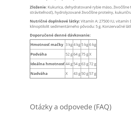
Zloženie
: Kukurica, dehydratované rybie mäso, živočíšne 
stráviteľnosť), hydrolyzované živočíšne proteíny, kukuričná 
Nutričné doplnkové látky:
Vitamín A: 27500 IU, vitamín D
klinoptilolit sedimentárneho pôvodu: 5 g. Konzervačné lát
Doporučené denné dávkovanie:
Hmotnosť mačky
3 kg
4 kg
5 kg
6 kg
Podváha
52 g
64 g
75 g
X
Ideálna hmotnosť
44 g
54 g
63 g
72 g
Nadváha
X
43 g
50 g
57 g
Otázky a odpovede (FAQ)