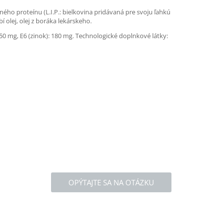
ého proteínu (L.I.P.: bielkovina pridávaná pre svoju ľahkú
í olej, olej z boráka lekárskeho.
: 50 mg, E6 (zinok): 180 mg. Technologické doplnkové látky:
OPÝTAJTE SA NA OTÁZKU