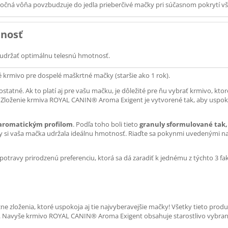
očná vôňa povzbudzuje do jedla prieberčivé mačky pri súčasnom pokrytí vš
tnosť
udržať optimálnu telesnú hmotnosť.
 krmivo pre dospelé maškrtné mačky (staršie ako 1 rok).
ostatné. Ak to platí aj pre vašu mačku, je dôležité pre ňu vybrať krmivo, kto
ie. Zloženie krmiva ROYAL CANIN® Aroma Exigent je vytvorené tak, aby uspok
aromatickým profilom
. Podľa toho boli tieto
granuly sformulované tak
by si vaša mačka udržala ideálnu hmotnosť. Riaďte sa pokynmi uvedenými n
otravy prirodzenú preferenciu, ktorá sa dá zaradiť k jednému z týchto 3 fa
 zloženia, ktoré uspokoja aj tie najvyberavejšie mačky! Všetky tieto prod
Navyše krmivo ROYAL CANIN® Aroma Exigent obsahuje starostlivo vybrané 