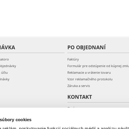
NÁVKA
PO OBJEDNANÍ
satoro
Faktúry
objednávky
Formulár pre odstúpenie od kúpnej zml
k účtu
Reklamacie a vrátenie tovaru
dnávky
Vzor reklamačného protokolu
Záruka a servis
KONTAKT
O nás
Kontakt
 súbory cookies
 reklám, poskytovanie funkcií sociálnych médií a analýzu návšt