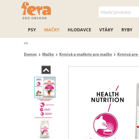
ZOO OBCHOD
PSY
MAČKY
HLODAVCE
VTÁKY
RYBY
vv
Domov
Mačky
Krmivá a maškrty pre mačky
Krmivá pre