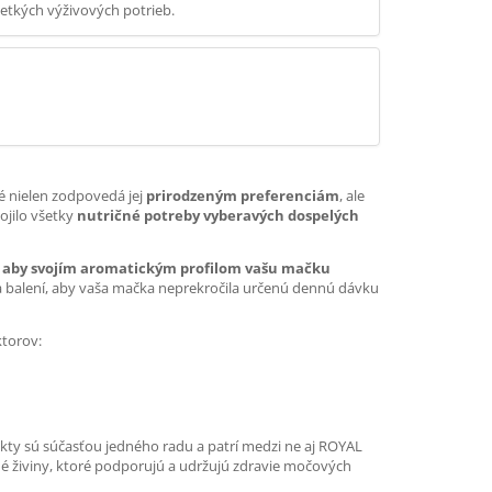
etkých výživových potrieb.
ré nielen zodpovedá jej
prirodzeným preferenciám
, ale
ojilo všetky
nutričné potreby vyberavých dospelých
, aby svojím aromatickým profilom vašu mačku
a balení, aby vaša mačka neprekročila určenú dennú dávku
ktorov:
ukty sú súčasťou jedného radu a patrí medzi ne aj ROYAL
živiny, ktoré podporujú a udržujú zdravie močových