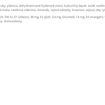
tuky, pšenica, dehydratované hydinové mäso, kukuričný lepok, izolát rastlinn
múka, rastlinná vláknina, minerály, repné odrezky, kvasnice, sójový olej, ryb
3: 700 IU, E1 (železo): 38 mg, E2 (jód): 3,4 mg, E4 (meď): 14 mg, E5 (mangán)
ky. Antioxidanty.