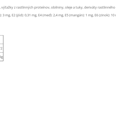
výťažky z rastlinných proteínov, obilniny, oleje a tuky, deriváty rastlinné
): 3 mg, E2 (jód): 0,31 mg, E4 (meď): 2,4 mg, E5 (mangán): 1 mg, E6 (zinok): 10
/2
9g