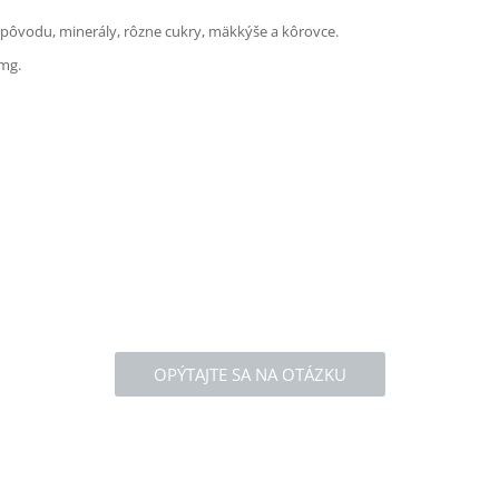
ho pôvodu, minerály, rôzne cukry, mäkkýše a kôrovce.
 mg.
OPÝTAJTE SA NA OTÁZKU