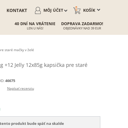
0
KONTAKT
MÔJ ÚČET
KOŠÍK
40 DNÍ NA VRÁTENIE
DOPRAVA ZADARMO!
LEN U NÁS!
OBJEDNÁVKY NAD 39 EUR
re staré mačky v želé
+12 Jelly 12x85g kapsička pre staré
D:
46675
Napísať recenziu
N
tento produkt bude späť na skalde