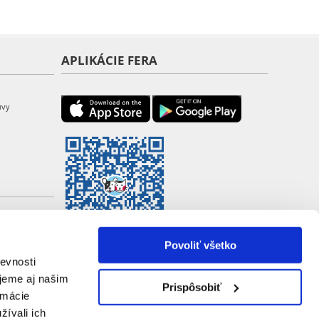
APLIKÁCIE FERA
uvy
Povoliť všetko
evnosti
jeme aj našim
Prispôsobiť
rmácie
žívali ich