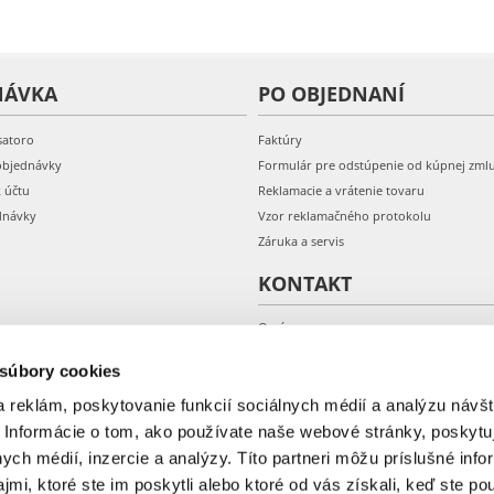
NÁVKA
PO OBJEDNANÍ
satoro
Faktúry
objednávky
Formulár pre odstúpenie od kúpnej zml
k účtu
Reklamacie a vrátenie tovaru
dnávky
Vzor reklamačného protokolu
Záruka a servis
KONTAKT
O nás
Kontakt
 súbory cookies
 reklám, poskytovanie funkcií sociálnych médií a analýzu návšt
 Informácie o tom, ako používate naše webové stránky, poskytu
nych médií, inzercie a analýzy. Títo partneri môžu príslušné info
mi, ktoré ste im poskytli alebo ktoré od vás získali, keď ste pou