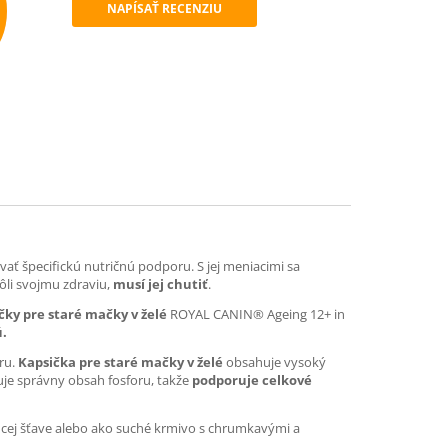
NAPÍSAŤ RECENZIU
mend
ať špecifickú nutričnú podporu. S jej meniacimi sa
ôli svojmu zdraviu,
musí jej chutiť
.
čky pre staré mačky v želé
ROYAL CANIN® Ageing 12+ in
ú.
oru.
Kapsička pre staré mačky v želé
obsahuje vysoký
uje správny obsah fosforu, takže
podporuje celkové
úcej šťave alebo ako suché krmivo s chrumkavými a