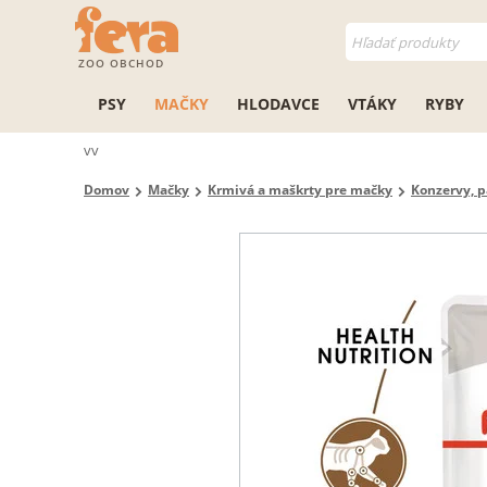
ZOO OBCHOD
PSY
MAČKY
HLODAVCE
VTÁKY
RYBY
vv
Domov
Mačky
Krmivá a maškrty pre mačky
Konzervy, p