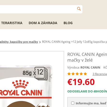
TERARISTIKA
DOM A ZÁHRADA
BLOG
aštéty, kapsičky pre mačky
ROYAL CANIN Ageing +12 Jelly 12x85g kapsička p
ROYAL CANIN Ageing 
mačky v želé
Výrobca:
KÓ
ROYAL CANIN
3 Recenzia
€
19.60
ODOSIELAME DO 48HODÍ
Informujte ma, keď 