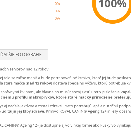
100%
0%
0%
0%
Recom
ĎAĽŠIE FOTOGRAFIE
čacích seniorov nad 12 rokov.
 telo sa začne meniť a bude potrebovať iné krmivo, ktoré jej bude poskytov
aša stará mačka (
nad 12 rokov
) dostáva špeciálnu výživu, ktorú potrebuje kv
právnymi živinami, ale hlavne ho musí naozaj zjesť. Preto je zloženie
kapsi
čnému profilu makroprvkov, ktoré staré mačky prirodzene preferuj
yť aj naďalej aktívne a zostali zdravé. Preto potrebujú lepšie nutričnú podp
é
udržujú jej kĺby zdravé
. Krmivo ROYAL CANIN® Ageing 12+ in Jelly obsah
AL CANIN® Ageing 12+ je dostupné aj vo vlhkej forme ako kúsky vo vynikaj