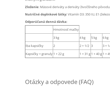
Zloženie
: Mäsové deriváty a deriváty živočíšneho pôvodu, 
Nutričné doplnkové látky:
Vitamín D3: 350 IU, E1 (železo
Odporúčaná denná dávka:
Hmotnosť mačky
3 kg
4 kg
5 kg
6 kg
Iba kapsičky
2
2 + 1/2
3
3 + 1
Kapsičky + granuly
1 + 22 g
1 + 31 g
1 + 40 g
1 + 4
Otázky a odpovede (FAQ)