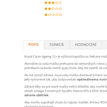
POPIS
FUNKCIE
HODNOCENÍ
Royal Canin Ageing 12+ je výživná kapsička so želé pre ma
Akonáhle sa vaša mačka prehupne do seniorských rokov, jej
potrebami sa budú meniť aj jej chute. Aby ste zaistili, že v
Ak má zostať zdravá, musí vaša mačka dostávať krmivo so s
Jelly vytvorené tak, aby zodpovedalo
optimálnemu nutri
Zdravé kĺby sú pre staré mačky veľmi dôležité, aby mohli b
obsah omega-3 mastných kyselín, hlavne EPA a DHA, ktor
zdravie obličiek
.
Aby mohlo uspokojiť chute čo najviac mačiek, krmivo ROY
chutnými granulami.