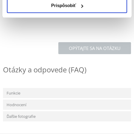
ozdobienia.
Prispôsobiť
Domki są w 100% bezpieczne - nie zawierają kleju ani gwoździ.
Wymiary: 18 x 18 x 10cm
OPÝTAJTE SA NA OTÁZKU
Otázky a odpovede (FAQ)
Funkcie
Hodnocení
Ďaľšie fotografie