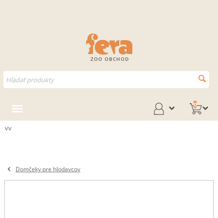
ZOO OBCHOD
0
vv
Domčeky pre hlodavcov