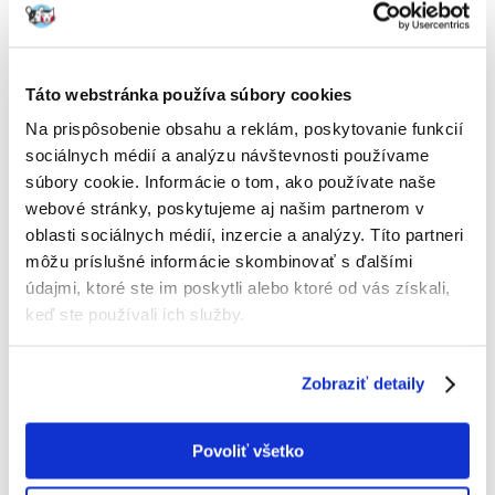
Táto webstránka používa súbory cookies
PET INN Sklopný drevený domček rohový 2
Na prispôsobenie obsahu a reklám, poskytovanie funkcií
Výrobca:
KÓD:
42730
PET INN
sociálnych médií a analýzu návštevnosti používame
Napísať recenziu
súbory cookie. Informácie o tom, ako používate naše
€
8.11
webové stránky, poskytujeme aj našim partnerom v
oblasti sociálnych médií, inzercie a analýzy. Títo partneri
môžu príslušné informácie skombinovať s ďalšími
ODOSIELAME DO 48HODÍN
údajmi, ktoré ste im poskytli alebo ktoré od vás získali,
Fotky našich zákazníkov
Pozri ďalšie fotografie
keď ste používali ich služby.
Zobraziť detaily
Popis
Składany, narożny drewniany domek z prostym dachem dla gryzoni
Povoliť všetko
oraz królików.
Każdy domek przeznaczony jest do samodzielnego złożenia oraz