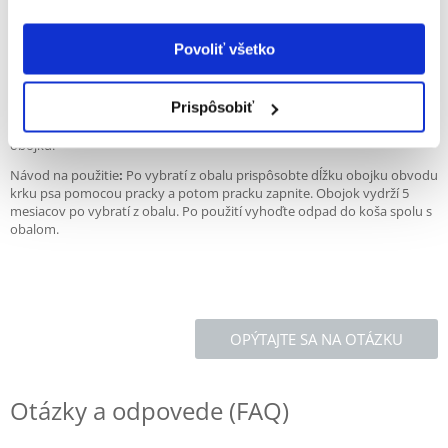
Obojok obsahuje
tri účinné látky: deltametrín (paralyzuje kliešte),
cypermetrín (narúša nervové vedenie hmyzu) a geraniol (odpudzuje
Povoliť všetko
hmyz).
Obojok je vyrobený
z mäkkého a kvalitného popruhu. Atraktívny
Prispôsobiť
dizajn zvyšuje estetickú hodnotu. Nastaviteľná dĺžka sa prispôsobí
obvodu krku psa. Spona zaisťuje bezpečné zapínanie a zabraňuje strate
obojku.
Návod na použitie
:
Po vybratí z obalu prispôsobte dĺžku obojku obvodu
krku psa pomocou pracky a potom pracku zapnite. Obojok vydrží 5
mesiacov po vybratí z obalu. Po použití vyhoďte odpad do koša spolu s
obalom.
OPÝTAJTE SA NA OTÁZKU
Otázky a odpovede (FAQ)