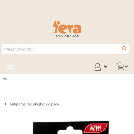
ZOO OBCHOD
0
vv
Antiparazitné obojky pre psov