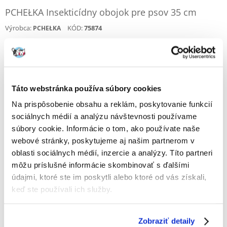
PCHEŁKA Insekticídny obojok pre psov 35 cm
Výrobca:
KÓD:
75874
PCHEŁKA
€
11.46
ODOSIELAME DO 48HODÍN
Táto webstránka používa súbory cookies
Fotky našich zákazníkov
Pozri ďalšie fotografie
Na prispôsobenie obsahu a reklám, poskytovanie funkcií
sociálnych médií a analýzu návštevnosti používame
súbory cookie. Informácie o tom, ako používate naše
Popis
webové stránky, poskytujeme aj našim partnerom v
oblasti sociálnych médií, inzercie a analýzy. Títo partneri
Obojok
Insekticídny obojok TICK OFF pre psy a šteňatá staršie ako
3 mesiace, 35 cm dlhý.
môžu príslušné informácie skombinovať s ďalšími
údajmi, ktoré ste im poskytli alebo ktoré od vás získali,
Insekticídne obojky odpudzujú a/alebo ničia kliešte a dospelé blchy.
Vďaka inovatívnym polymérom, ktoré nepretržite uvoľňujú účinné
keď ste používali ich služby.
látky, sa účinnosť udržiava na najvyššej úrovni až 150 dní po aplikácii.
Obojky výrazne znižujú riziko napadnutia chorobami prenášanými
ektoparazitmi. Tento inovatívny polymér pomaly uvoľňuje účinné látky,
Zobraziť detaily
čím poskytuje dlhodobú ochranu pred napadnutím ektoparazitmi.