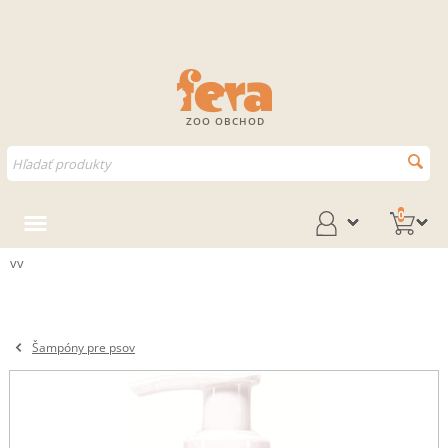
ZOO OBCHOD
0
vv
Šampóny pre psov