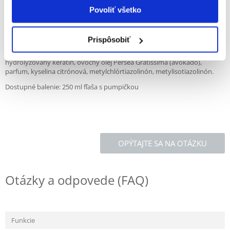
dlhú srsť.
Povoliť všetko
Spôsob použitia: Naneste rovnomernú vrstvu kondicionéra na mokrú
srsť a jemne vmasírujte. Nechajte pôsobiť približne jednu minútu a
potom dôkladne opláchnite vodou.
Prispôsobiť
Ingredients: Voda, cetylalkohol a stearalkóniumchlorid a PEG-20 stearát,
hydrolyzovaný keratín, ovocný olej Persea Gratissima (avokádo),
parfum, kyselina citrónová, metylchlórtiazolinón, metylisotiazolinón.
Dostupné balenie: 250 ml fľaša s pumpičkou
OPÝTAJTE SA NA OTÁZKU
Otázky a odpovede (FAQ)
Funkcie