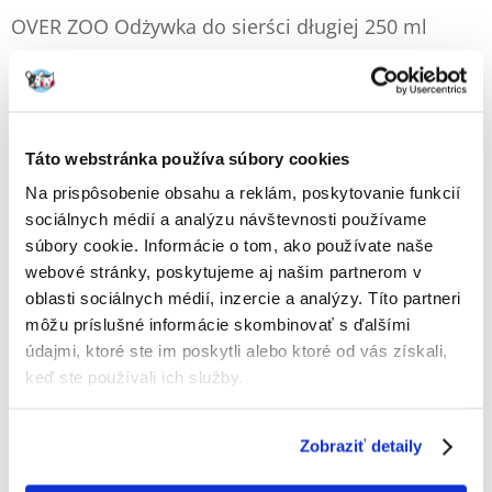
OVER ZOO Odżywka do sierści długiej 250 ml
Výrobca:
KÓD:
45741
OVER ZOO
Napísať recenziu
€
6.42
Táto webstránka používa súbory cookies
ODOSIELAME DO 48HODÍN
Na prispôsobenie obsahu a reklám, poskytovanie funkcií
sociálnych médií a analýzu návštevnosti používame
Fotky našich zákazníkov
Pozri ďalšie fotografie
súbory cookie. Informácie o tom, ako používate naše
webové stránky, poskytujeme aj našim partnerom v
oblasti sociálnych médií, inzercie a analýzy. Títo partneri
Popis
môžu príslušné informácie skombinovať s ďalšími
údajmi, ktoré ste im poskytli alebo ktoré od vás získali,
LONG HAIR RENEWER Posilňujúci kondicionér pre psy s dlhou a
keď ste používali ich služby.
polodlhou srsťou. Obsahuje proteíny z kašmírovej vlny, ktoré obnovujú
štruktúru srsti a zabraňujú statickej elektrine. Vďaka prídavku
avokádového oleja je srsť dokonale hydratovaná a zostáva ľahko
rozčesateľná. Po aplikácii má srsť zdravý a lesklý vzhľad. Kondicionér je
Zobraziť detaily
možné používať aj na psy s citlivou pokožkou. Na dosiahnutie najlepších
výsledkov použite pred použitím kondicionéru šampón OVER ZOO na