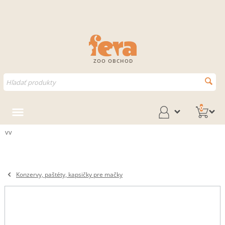
ZOO OBCHOD
0
vv
Konzervy, paštéty, kapsičky pre mačky