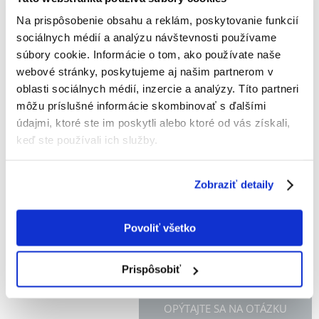
MIAMOR Ragout Royale kaczka z kurczakiem w
Na prispôsobenie obsahu a reklám, poskytovanie funkcií
sosie 100 g
sociálnych médií a analýzu návštevnosti používame
súbory cookie. Informácie o tom, ako používate naše
Výrobca:
KÓD:
18415
MIAMOR
webové stránky, poskytujeme aj našim partnerom v
Napísať recenziu
oblasti sociálnych médií, inzercie a analýzy. Títo partneri
€
1.19
môžu príslušné informácie skombinovať s ďalšími
(11.90 € / kg)
údajmi, ktoré ste im poskytli alebo ktoré od vás získali,
keď ste používali ich služby.
ODOSIELAME DO 48HODÍN
Fotky našich zákazníkov
Pozri ďalšie fotografie
Zobraziť detaily
Popis
Povoliť všetko
Prispôsobiť
OPÝTAJTE SA NA OTÁZKU