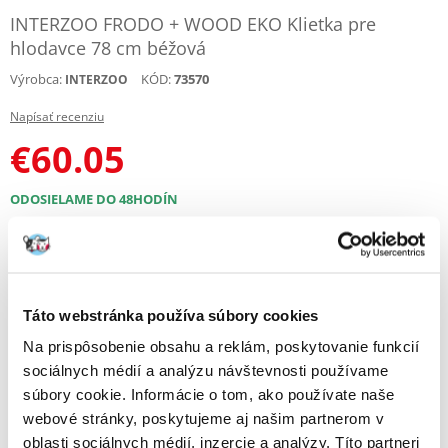
INTERZOO FRODO + WOOD EKO Klietka pre
hlodavce 78 cm béžová
Výrobca:
KÓD:
73570
INTERZOO
Napísať recenziu
€
60.05
ODOSIELAME DO 48HODÍN
Fotky našich zákazníkov
Pozri ďalšie fotografie
Popis
Táto webstránka používa súbory cookies
Na prispôsobenie obsahu a reklám, poskytovanie funkcií
Vysoká klietka s jedným poschodím pre hlodavce.
sociálnych médií a analýzu návštevnosti používame
Na prvé poschodie vedú schody, ktoré sú drevené a bezpečné pre
súbory cookie. Informácie o tom, ako používate naše
zvieratá. Klietka poskytuje hlodavcom dostatok priestoru a dáva im
webové stránky, poskytujeme aj našim partnerom v
možnosť uspokojovať ich druhové potreby. Vanička klietky je hlboká, čo
umožňuje zvieratám hrabať sa v pilinách. Tým sa zároveň zabraňuje
oblasti sociálnych médií, inzercie a analýzy. Títo partneri