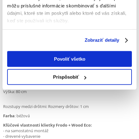
vysypaniu pilín mimo klietky.
môžu príslušné informácie skombinovať s ďalšími
Klietka Frodo + Wood Eco sa zapína na patentky a otvára sa zhora. Je
údajmi, ktoré ste im poskytli alebo ktoré od vás získali,
zostavená na profiloch, čo umožňuje jednoduchú montáž
svojpomocne.
keď ste používali ich služby.
Klietka je lakovaná. Materiály použité na výrobu klietky sú pre zvieratá
úplne bezpečné.
Zobraziť detaily
Príslušenstvo
:
1 drevená polica
Povoliť všetko
1 drevený rebrík
Rozmery
:
Prispôsobiť
Dĺžka: 78 cm
Šírka: 48 cm
Výška: 80 cm
Rozstupy medzi drôtmi: Rozmery drôtov: 1 cm
Farba
: béžová
Kľúčové vlastnosti klietky Frodo + Wood Eco:
- na samostatnú montáž
- drevené vybavenie