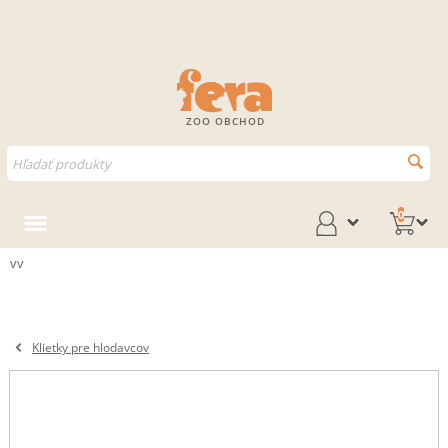
ZOO OBCHOD
0
vv
Klietky pre hlodavcov