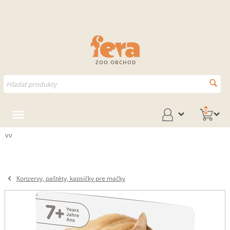
ZOO OBCHOD
0
vv
Konzervy, paštéty, kapsičky pre mačky