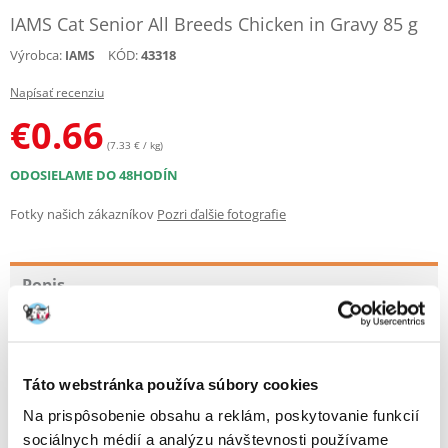
IAMS Cat Senior All Breeds Chicken in Gravy 85 g
Výrobca:
KÓD:
43318
IAMS
Napísať recenziu
€
0.66
(7.33 € / kg)
ODOSIELAME DO 48HODÍN
Fotky našich zákazníkov
Pozri ďalšie fotografie
Popis
IAMS Delights je 100% kompletné a vyvážené krmivo najvyššej kvality
pre dospelé mačky.
Táto webstránka používa súbory cookies
100% živín potrebných pre zdravie vašej mačky
Na prispôsobenie obsahu a reklám, poskytovanie funkcií
Vaša mačka prejavuje lásku mnohými spôsobmi ... a vy jej môžete
prejaviť náklonnosť kŕmením chutným jedlom, ktoré ho poteší.
sociálnych médií a analýzu návštevnosti používame