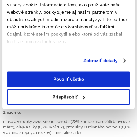
Pochutiny IAMS, vyrobené z tých najlepších ingrediencií, poskytujú
súbory cookie. Informácie o tom, ako používate naše
kompletné živiny a neodolateľnú chuť. Je to chutný spôsob, ako posilniť
webové stránky, poskytujeme aj našim partnerom v
lásku vašej mačky!
oblasti sociálnych médií, inzercie a analýzy. Títo partneri
* 100% kompletné a vyvážené prémiové krmivo pre dospelé mačky.
môžu príslušné informácie skombinovať s ďalšími
údajmi, ktoré ste im poskytli alebo ktoré od vás získali,
* Plné živín a neodolateľnej chuti.
keď ste používali ich služby.
IAMS ProActive Health poskytuje kompletnú a vyváženú výživu pre
každú fázu života a aktivitu vašej mačky. Najkvalitnejšie bielkoviny a
živočíšne tuky používané v IAMS dodávajú každému produktu
Zobraziť detaily
jedinečnú chuť. Receptúra obsahuje optimálny obsah vitamínov a
minerálov, takže nie je potrebná ďalšia suplementácia. IAMS neobsahuje
farbivá ani zvýrazňovače chuti. Krmivo IAMS Cat je navrhnuté tak, aby
podporovalo močový systém vašej mačky a minimalizovalo riziko
Povoliť všetko
struvitových močových kameňov vďaka nízkemu obsahu horčíka.
Všetky produkty pre mačky obsahujú prebiotiká FOS
Prispôsobiť
(fruktooligosacharidy). FOS stimuluje rast prospešných baktérií, ktoré
podporujú zdravie tráviaceho systému mačky a jej prirodzenú imunitu.
Zloženie:
mäso a výrobky živočíšneho pôvodu (28% kuracie mäso, 6% bravčové
mäso), oleje a tuky (0,2% rybí tuk), produkty rastlinného pôvodu (0,6%
vláknina z repných rezkov), minerálne látky.