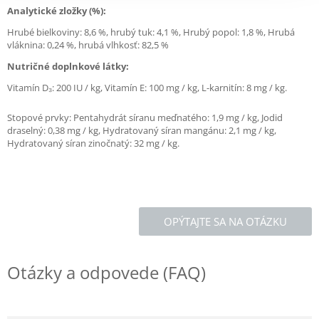
Analytické zložky (%):
Hrubé bielkoviny: 8,6 %, hrubý tuk: 4,1 %, Hrubý popol: 1,8 %, Hrubá
vláknina: 0,24 %, hrubá vlhkosť: 82,5 %
Nutričné doplnkové látky:
Vitamín D₃: 200 IU / kg, Vitamín E: 100 mg / kg, L-karnitín: 8 mg / kg.
Stopové prvky: Pentahydrát síranu meďnatého: 1,9 mg / kg, Jodid
draselný: 0,38 mg / kg, Hydratovaný síran mangánu: 2,1 mg / kg,
Hydratovaný síran zinočnatý: 32 mg / kg.
OPÝTAJTE SA NA OTÁZKU
Otázky a odpovede (FAQ)