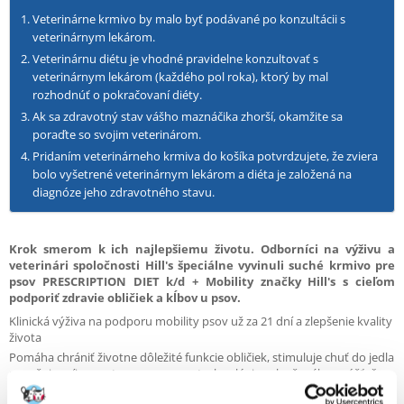
Veterinárne krmivo by malo byť podávané po konzultácii s
veterinárnym lekárom.
Veterinárnu diétu je vhodné pravidelne konzultovať s
veterinárnym lekárom (každého pol roka), ktorý by mal
rozhodnúť o pokračovaní diéty.
Ak sa zdravotný stav vášho maznáčika zhorší, okamžite sa
poraďte so svojim veterinárom.
Pridaním veterinárneho krmiva do košíka potvrdzujete, že zviera
bolo vyšetrené veterinárnym lekárom a diéta je založená na
diagnóze jeho zdravotného stavu.
Krok smerom k ich najlepšiemu životu. Odborníci na výživu a
veterinári spoločnosti Hill's špeciálne vyvinuli suché krmivo pre
psov PRESCRIPTION DIET k/d + Mobility značky Hill's s cieľom
podporiť zdravie obličiek a kĺbov u psov.
Klinická výživa na podporu mobility psov už za 21 dní a zlepšenie kvality
života
Pomáha chrániť životne dôležité funkcie obličiek, stimuluje chuť do jedla
a zvyšuje príjem potravy pomocou technológie vylepšeného spúšťača
apetítu (E.A.T.)