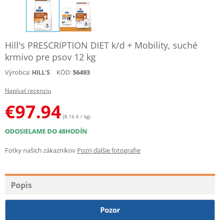
Hill's PRESCRIPTION DIET k/d + Mobility, suché
krmivo pre psov 12 kg
Výrobca:
KÓD:
56493
HILL'S
Napísať recenziu
€
97.94
(8.16 € / kg)
ODOSIELAME DO 48HODÍN
Fotky našich zákazníkov
Pozri ďalšie fotografie
Popis
Pozor