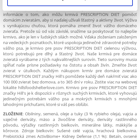
Mobility, ktoré vám pomôže udržať zdravie obličiek a kĺbov vášho psa, a
to aj po zlepšení jeho príznakov. Požiadajte vášho veterinára o ďalšie
informácie o tom, ako môžu krmivá PRESCRIPTION DIET pomôcť
domácim zvieratám, aby si naďalej užívali šťastný a aktívny život. Výživa
s vynikajúcou chuťou, ktorá pomáha zmeniť život vášho domáceho
zvieraťa. Pretože sú od vás závislé, snažíme sa poskytovať to najlepšie
krmivo, ako je len v ľudských silách možné. Vďaka zloženiam založeným
na vedeckých poznatkoch, ktoré uspokoja jedinečné zdravotné potreby
vášho psa, je krmivo pre psov PRESCRIPTION DIET cielenou výživou,
ktorú potrebujú pre dlhý a šťastný život. Naše krmivá pre domáce
zvieratá vyrábame z tých najkvalitnejších surovín. Tieto suroviny musia
spĺňať naše prísne požiadavky na čistotu a obsah živín. Zmeňte život
zvierat v útulkoch. Každým nákupom krmív pre domáce zvieratá
PRESCRIPTION DIET značky Hill's pomôžete každý deň nakŕmiť viac ako
100 000 zvierat bez domova, a to 365 dní v roku. Zistite viac na webovej
lokalite hillsfoodshelterlove.com. Krmivo pre psov PRESCRIPTION DIET
značky Hill's je k dispozícii v rôznych suchých krmivách, ktoré vyhovujú
jedinečným potrebám vášho psa a mokrých krmivách s mnohými
lahodnými príchuťami, ktoré si váš pes obľúbi.
ZLOŽENIE
: Obilniny, semená, oleje a tuky (3 % rybieho oleja), vajcia a
vaječné deriváty, mäso a živočíšne deriváty, deriváty rastlinného
pôvodu, výťažky rastlinných bielkovín, minerálne látky, mäkkýše a
kôrovce. Zdroje bielkovín: Sušené celé vajcia, hrachová bielkovina.
Prebiotická zmes ActivBiome+ Kidney Defense (1,1 %): Betaín, ovsené