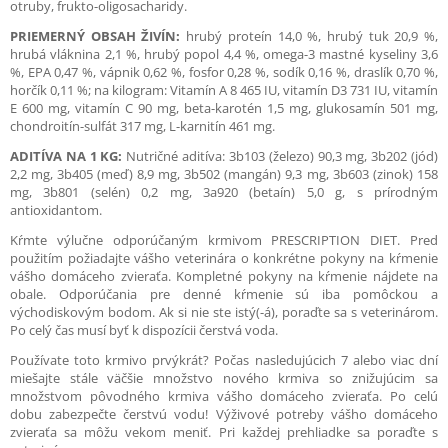
otruby, frukto-oligosacharidy.
PRIEMERNÝ OBSAH ŽIVÍN:
hrubý proteín 14,0 %, hrubý tuk 20,9 %,
hrubá vláknina 2,1 %, hrubý popol 4,4 %, omega-3 mastné kyseliny 3,6
%, EPA 0,47 %, vápnik 0,62 %, fosfor 0,28 %, sodík 0,16 %, draslík 0,70 %,
horčík 0,11 %; na kilogram: Vitamín A 8 465 IU, vitamín D3 731 IU, vitamín
E 600 mg, vitamín C 90 mg, beta-karotén 1,5 mg, glukosamín 501 mg,
chondroitín-sulfát 317 mg, L-karnitín 461 mg.
ADITÍVA NA 1 KG:
Nutričné aditíva: 3b103 (železo) 90,3 mg, 3b202 (jód)
2,2 mg, 3b405 (meď) 8,9 mg, 3b502 (mangán) 9,3 mg, 3b603 (zinok) 158
mg, 3b801 (selén) 0,2 mg, 3a920 (betaín) 5,0 g, s prírodným
antioxidantom.
Kŕmte výlučne odporúčaným krmivom PRESCRIPTION DIET. Pred
použitím požiadajte vášho veterinára o konkrétne pokyny na kŕmenie
vášho domáceho zvieraťa. Kompletné pokyny na kŕmenie nájdete na
obale. Odporúčania pre denné kŕmenie sú iba pomôckou a
východiskovým bodom. Ak si nie ste istý(-á), poraďte sa s veterinárom.
Po celý čas musí byť k dispozícii čerstvá voda.
Používate toto krmivo prvýkrát? Počas nasledujúcich 7 alebo viac dní
miešajte stále väčšie množstvo nového krmiva so znižujúcim sa
množstvom pôvodného krmiva vášho domáceho zvieraťa. Po celú
dobu zabezpečte čerstvú vodu! Výživové potreby vášho domáceho
zvieraťa sa môžu vekom meniť. Pri každej prehliadke sa poraďte s