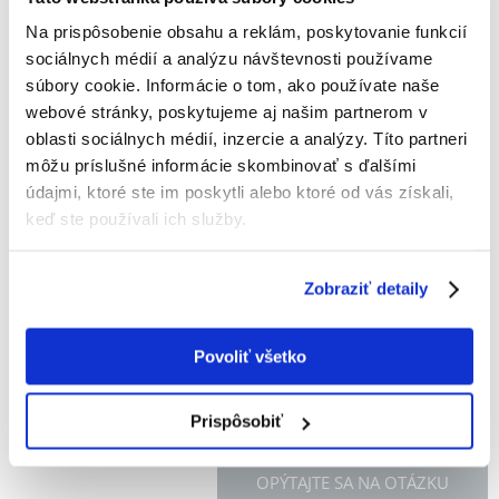
GIMBORN Gimpet pasta cheese 100 g tubka dla
Na prispôsobenie obsahu a reklám, poskytovanie funkcií
kota
sociálnych médií a analýzu návštevnosti používame
súbory cookie. Informácie o tom, ako používate naše
Výrobca:
KÓD:
3186
GIMCAT
webové stránky, poskytujeme aj našim partnerom v
Napísať recenziu
oblasti sociálnych médií, inzercie a analýzy. Títo partneri
€
4.52
môžu príslušné informácie skombinovať s ďalšími
(45.20 € / kg)
údajmi, ktoré ste im poskytli alebo ktoré od vás získali,
keď ste používali ich služby.
ODOSIELAME DO 48HODÍN
Fotky našich zákazníkov
Pozri ďalšie fotografie
Zobraziť detaily
Popis
Povoliť všetko
Prispôsobiť
OPÝTAJTE SA NA OTÁZKU