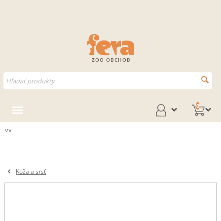
ZOO OBCHOD
0
vv
Koža a srsť