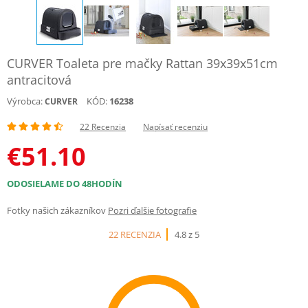
CURVER Toaleta pre mačky Rattan 39x39x51cm
antracitová
Výrobca:
KÓD:
16238
CURVER
22 Recenzia
Napísať recenziu
€
51.10
ODOSIELAME DO 48HODÍN
Fotky našich zákazníkov
Pozri ďalšie fotografie
22 RECENZIA
4.8 z 5