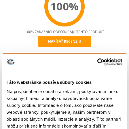
100%
100% ZÁKAZNÍCI ODPORÚČAJÚ TENTO PRODUKT
NAPÍSAŤ RECENZIU
Recommend
Popis
Krytá toaleta pre mačky.
Vyrobené z kvalitného materiálu - plastu - pripomínajúceho ratan.
Táto webstránka používa súbory cookies
Toaleta je vybavená zásuvkou a priehradkou na príslušenstvo. Horná
Na prispôsobenie obsahu a reklám, poskytovanie funkcií
chlopňa má západky, ktoré ju pevne držia a navyše zabraňujú
sociálnych médií a analýzu návštevnosti používame
vysypaniu steliva.
súbory cookie. Informácie o tom, ako používate naše
Rukoväť je ergonomická, uľahčuje prenášanie nosiča.
webové stránky, poskytujeme aj našim partnerom v
Toaleta je ľahko demontovateľná, čo urýchľuje prácu a čistenie. Možnosť
oblasti sociálnych médií, inzercie a analýzy. Títo partneri
skryť príslušenstvo a skrytá rukoväť zaisťujú maximálnu čistotu a
môžu príslušné informácie skombinovať s ďalšími
hygienu. Priložený filter s aktívnym uhlím zachytáva nepríjemné pachy a