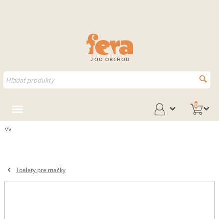
ZOO OBCHOD
0
vv
Toalety pre mačky