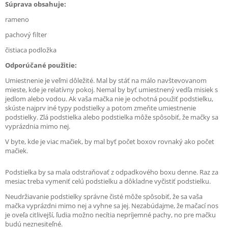
Súprava obsahuje:
rameno
pachový filter
čistiaca podložka
Odporúčané použitie:
Umiestnenie je veľmi dôležité. Mal by stáť na málo navštevovanom
mieste, kde je relatívny pokoj. Nemal by byť umiestnený vedľa misiek s
jedlom alebo vodou. Ak vaša mačka nie je ochotná použiť podstielku,
skúste najprv iné typy podstielky a potom zmeňte umiestnenie
podstielky. Zlá podstielka alebo podstielka môže spôsobiť, že mačky sa
vyprázdnia mimo nej.
V byte, kde je viac mačiek, by mal byť počet boxov rovnaký ako počet
mačiek.
Podstielka by sa mala odstraňovať z odpadkového boxu denne. Raz za
mesiac treba vymeniť celú podstielku a dôkladne vyčistiť podstielku.
Neudržiavanie podstielky správne čisté môže spôsobiť, že sa vaša
mačka vyprázdni mimo nej a vyhne sa jej. Nezabúdajme, že mačací nos
je oveľa citlivejší, ľudia možno necítia nepríjemné pachy, no pre mačku
budú neznesiteľné.