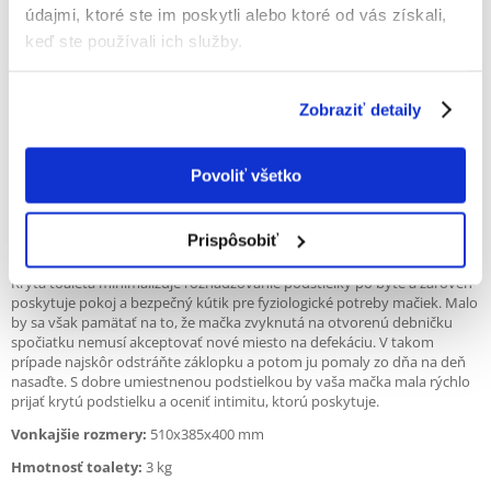
zabraňuje ich úniku. Filter by sa mal pravidelne vymieňať za nový.
údajmi, ktoré ste im poskytli alebo ktoré od vás získali,
keď ste používali ich služby.
Mriežka pripevnená k súprave je akousi rohožkou, ktorú je možné
umiestniť do toalety aj mimo nej. Z praktických dôvodov sa však
odporúča nastaviť ho pred vstupom. Otvory v mriežke sú upravené tak,
aby sa mačacie labky mierne otvorili, vďaka čomu zlepené stelivo
Zobraziť detaily
odpadne.
Veľkou výhodou je možnosť odnímania dvierok. Niektoré mačky ich
Povoliť všetko
neznášajú a ich odstránenie si stále zachováva funkcie krytej podstielky
a je praktickým riešením.
Toaleta je spojením praktickosti s estetikou a krásnym zariadením
Prispôsobiť
domácnosti.
Krytá toaleta minimalizuje rozhadzovanie podstielky po byte a zároveň
poskytuje pokoj a bezpečný kútik pre fyziologické potreby mačiek. Malo
by sa však pamätať na to, že mačka zvyknutá na otvorenú debničku
spočiatku nemusí akceptovať nové miesto na defekáciu. V takom
prípade najskôr odstráňte záklopku a potom ju pomaly zo dňa na deň
nasaďte. S dobre umiestnenou podstielkou by vaša mačka mala rýchlo
prijať krytú podstielku a oceniť intimitu, ktorú poskytuje.
Vonkajšie rozmery:
510x385x400 mm
Hmotnosť toalety:
3 kg