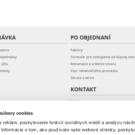
NÁVKA
PO OBJEDNANÍ
satoro
Faktúry
objednávky
Formulár pre odstúpenie od kúpnej zml
k účtu
Reklamacie a vrátenie tovaru
dnávky
Vzor reklamačného protokolu
Záruka a servis
KONTAKT
O nás
Kontakt
 súbory cookies
 reklám, poskytovanie funkcií sociálnych médií a analýzu návšt
 Informácie o tom, ako používate naše webové stránky, poskytu