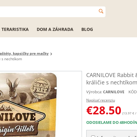
TERARISTIKA
DOM A ZÁHRADA
BLOG
aštéty, kapsičky pre mačky
e s nechtíkom
CARNILOVE Rabbit &
králičie s nechtíko
Výrobca:
KÓD
CARNILOVE
Napísať recenziu
€
28.50
(13.97 € /
ODOSIELAME DO 48HODÍ