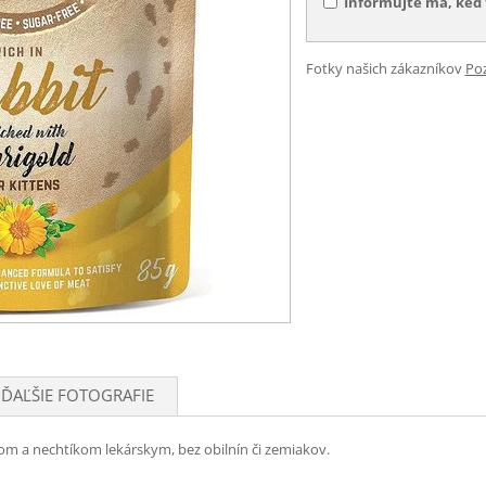
Informujte ma, keď 
Fotky našich zákazníkov
Poz
ĎAĽŠIE FOTOGRAFIE
som a nechtíkom lekárskym, bez obilnín či zemiakov.