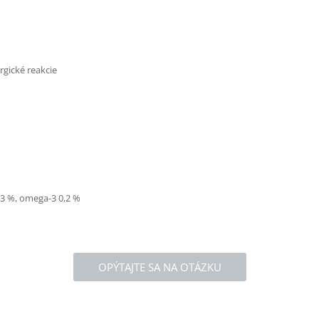
rgické reakcie
0,3 %, omega-3 0,2 %
OPÝTAJTE SA NA OTÁZKU