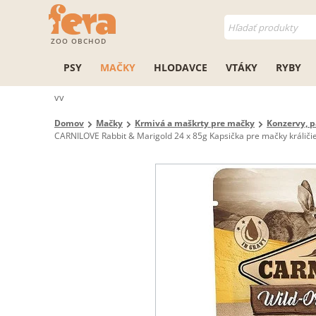
ZOO OBCHOD
PSY
MAČKY
HLODAVCE
VTÁKY
RYBY
vv
Domov
Mačky
Krmivá a maškrty pre mačky
Konzervy, p
CARNILOVE Rabbit & Marigold 24 x 85g Kapsička pre mačky králiči