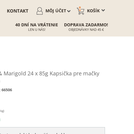
0
KONTAKT
MÔJ ÚČET
KOŠÍK
40 DNÍ NA VRÁTENIE
DOPRAVA ZADARMO!
LEN U NÁS!
OBJEDNÁVKY NAD 45 €
 Marigold 24 x 85g Kapsička pre mačky
m
:
66506
 kg)
N