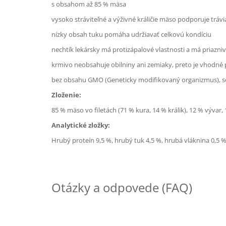
s obsahom až 85 % mäsa
vysoko stráviteľné a výživné králičie mäso podporuje trávia
nízky obsah tuku pomáha udržiavať celkovú kondíciu
nechtík lekársky má protizápalové vlastnosti a má priazniv
krmivo neobsahuje obilniny ani zemiaky, preto je vhodné 
bez obsahu GMO (Geneticky modifikovaný organizmus), sój
Zloženie:
85 % mäso vo filetách (71 % kura, 14 % králik), 12 % vývar, 
Analytické zložky:
Hrubý proteín 9,5 %, hrubý tuk 4,5 %, hrubá vláknina 0,5 %
Otázky a odpovede (FAQ)