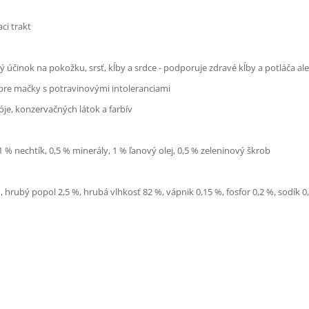
ci trakt
ý účinok na pokožku, srsť, kĺby a srdce - podporuje zdravé kĺby a potláča ale
pre mačky s potravinovými intoleranciami
e, konzervačných látok a farbív
1 % nechtík, 0,5 % minerály, 1 % ľanový olej, 0,5 % zeleninový škrob
, hrubý popol 2,5 %, hrubá vlhkosť 82 %, vápnik 0,15 %, fosfor 0,2 %, sodík 