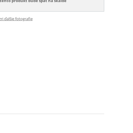
tento produkt bude späť na skalde
ri ďalšie fotografie