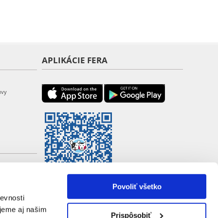
APLIKÁCIE FERA
uvy
Povoliť všetko
evnosti
jeme aj našim
Prispôsobiť