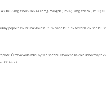
 (3a880) 0,5 mg, zinok (3b606) 12 mg, mangán (3b502) 3 mg, železo (3b103) 10
hrubý popol 2,1%, hrubá vlhkosť 82,0%, vápnik 0,15%, fosfor 0,2%, sodík 0,3
teplote. Čerstvá voda musí byť k dispozícii. Otvorené balenie uchovávajte v 
6-8 kg: 4-6 ks.