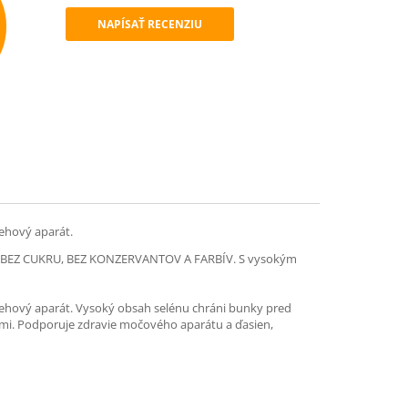
NAPÍSAŤ RECENZIU
mend
ehový aparát.
, BEZ CUKRU, BEZ KONZERVANTOV A FARBÍV. S vysokým
ehový aparát. Vysoký obsah selénu chráni bunky pred
ami. Podporuje zdravie močového aparátu a ďasien,