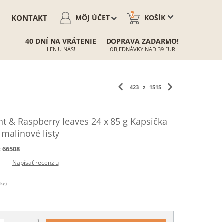
0
KONTAKT
MÔJ ÚČET
KOŠÍK
40 DNÍ NA VRÁTENIE
DOPRAVA ZADARMO!
LEN U NÁS!
OBJEDNÁVKY NAD 39 EUR
423
z
1515
 & Raspberry leaves 24 x 85 g Kapsička
malinové listy
:
66508
Napísať recenziu
 kg)
N