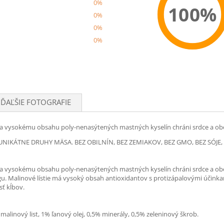
0%
100%
0%
0%
0%
Recom
ĎAĽŠIE FOTOGRAFIE
ka vysokému obsahu poly-nenasýtených mastných kyselín chráni srdce a ob
 UNIKÁTNE DRUHY MÄSA. BEZ OBILNÍN, BEZ ZEMIAKOV, BEZ GMO, BEZ SÓJE
ka vysokému obsahu poly-nenasýtených mastných kyselín chráni srdce a ob
gu. Malinové lístie má vysoký obsah antioxidantov s protizápalovými účink
sť kĺbov.
alinový list, 1% ľanový olej, 0,5% minerály, 0,5% zeleninový škrob.