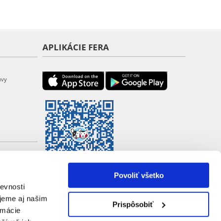
APLIKÁCIE FERA
uvy
Povoliť všetko
evnosti
jeme aj našim
Prispôsobiť
rmácie