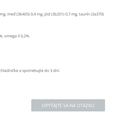
 mg, meď (3b405) 0,4 mg, jód (3b201) 0,7 mg, taurín (3a370)
 %, omega 3 0,2%.
chladničke a spotrebujte do 3 dní.
OPÝTAJTE SA NA OTÁZKU