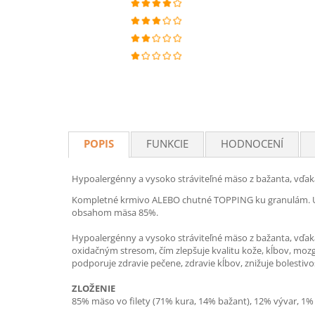
POPIS
FUNKCIE
HODNOCENÍ
Hypoalergénny a vysoko stráviteľné mäso z bažanta, vďa
Kompletné krmivo ALEBO chutné TOPPING ku granulám.
obsahom mäsa 85%.
Hypoalergénny a vysoko stráviteľné mäso z bažanta, vďa
oxidačným stresom, čím zlepšuje kvalitu kože, kĺbov, moz
podporuje zdravie pečene, zdravie kĺbov, znižuje bolestivo
ZLOŽENIE
85% mäso vo filety (71% kura, 14% bažant), 12% vývar, 1% m