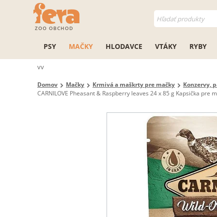
ZOO OBCHOD
PSY
MAČKY
HLODAVCE
VTÁKY
RYBY
vv
Domov
Mačky
Krmivá a maškrty pre mačky
Konzervy, p
CARNILOVE Pheasant & Raspberry leaves 24 x 85 g Kapsička pre ma