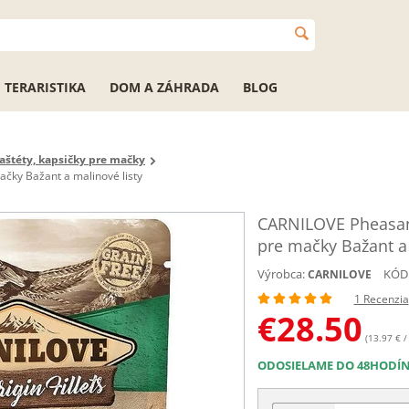
TERARISTIKA
DOM A ZÁHRADA
BLOG
aštéty, kapsičky pre mačky
čky Bažant a malinové listy
CARNILOVE Pheasant
pre mačky Bažant a 
Výrobca:
KÓD
CARNILOVE
1 Recenzia
€
28.50
(13.97 € /
ODOSIELAME DO 48HODÍ