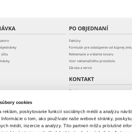
NÁVKA
PO OBJEDNANÍ
satoro
Faktúry
objednávky
Formulár pre odstúpenie od kúpnej zml
k účtu
Reklamacie a vrátenie tovaru
dnávky
Vzor reklamačného protokolu
Záruka a servis
KONTAKT
O nás
Kontakt
 súbory cookies
 reklám, poskytovanie funkcií sociálnych médií a analýzu návšt
 Informácie o tom, ako používate naše webové stránky, poskytu
nych médií, inzercie a analýzy. Títo partneri môžu príslušné info