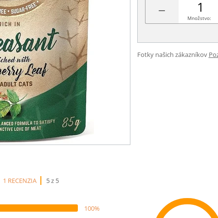
−
Množstvo:
Fotky našich zákazníkov
Poz
1 RECENZIA
5 z 5
100%