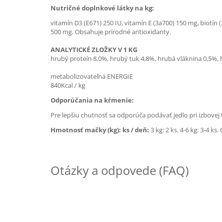
Nutričné doplnkové látky na kg:
vitamín D3 (E671) 250 IU, vitamín E (3a700) 150 mg, biotín
500 mg. Obsahuje prírodné antioxidanty.
ANALYTICKÉ ZLOŽKY V 1 KG
hrubý proteín 8,0%, hrubý tuk 4,8%, hrubá vláknina 0,5%, 
metabolizovateľná ENERGIE
840Kcal / kg
Odporúčania na kŕmenie:
Pre lepšiu chutnosť sa odporúča podávať jedlo pri izbovej 
Hmotnosť mačky (kg): ks / deň:
3 kg: 2 ks. 4-6 kg: 3-4 ks. 
Otázky a odpovede (FAQ)