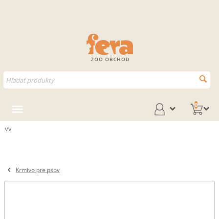
ZOO OBCHOD
0
vv
Krmivo pre psov