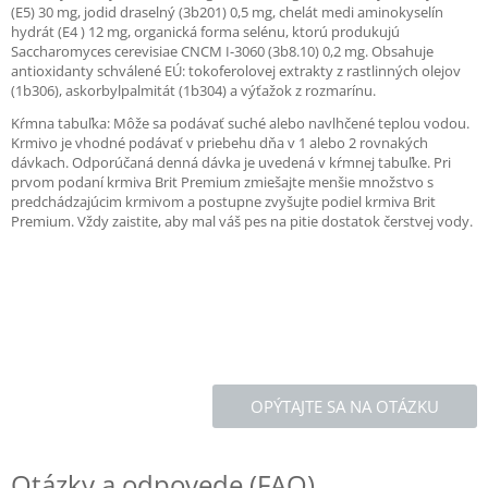
(E5) 30 mg, jodid draselný (3b201) 0,5 mg, chelát medi aminokyselín
hydrát (E4 ) 12 mg, organická forma selénu, ktorú produkujú
Saccharomyces cerevisiae CNCM I-3060 (3b8.10) 0,2 mg. Obsahuje
antioxidanty schválené EÚ: tokoferolovej extrakty z rastlinných olejov
(1b306), askorbylpalmitát (1b304) a výťažok z rozmarínu.
Kŕmna tabuľka: Môže sa podávať suché alebo navlhčené teplou vodou.
Krmivo je vhodné podávať v priebehu dňa v 1 alebo 2 rovnakých
dávkach. Odporúčaná denná dávka je uvedená v kŕmnej tabuľke. Pri
prvom podaní krmiva Brit Premium zmiešajte menšie množstvo s
predchádzajúcim krmivom a postupne zvyšujte podiel krmiva Brit
Premium. Vždy zaistite, aby mal váš pes na pitie dostatok čerstvej vody.
OPÝTAJTE SA NA OTÁZKU
Otázky a odpovede (FAQ)