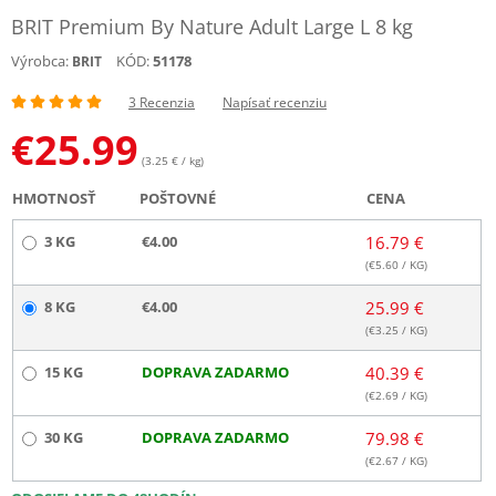
BRIT Premium By Nature Adult Large L 8 kg
Výrobca:
KÓD:
51178
BRIT
3 Recenzia
Napísať recenziu
€
25.99
(3.25 € / kg)
HMOTNOSŤ
POŠTOVNÉ
CENA
3 KG
€4.00
16.79 €
(€
5.60
/ KG)
8 KG
€4.00
25.99 €
(€
3.25
/ KG)
15 KG
DOPRAVA ZADARMO
40.39 €
(€
2.69
/ KG)
30 KG
DOPRAVA ZADARMO
79.98 €
(€
2.67
/ KG)