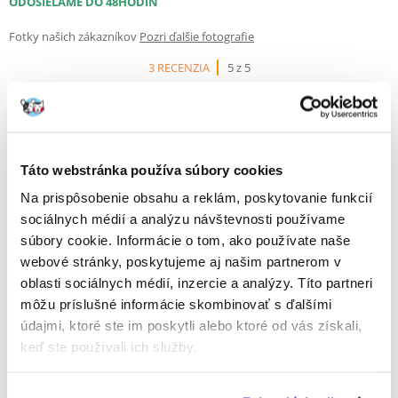
ODOSIELAME DO 48HODÍN
Fotky našich zákazníkov
Pozri ďalšie fotografie
3 RECENZIA
5 z 5
100%
Táto webstránka používa súbory cookies
Na prispôsobenie obsahu a reklám, poskytovanie funkcií
sociálnych médií a analýzu návštevnosti používame
súbory cookie. Informácie o tom, ako používate naše
100% ZÁKAZNÍCI ODPORÚČAJÚ TENTO PRODUKT
webové stránky, poskytujeme aj našim partnerom v
oblasti sociálnych médií, inzercie a analýzy. Títo partneri
NAPÍSAŤ RECENZIU
môžu príslušné informácie skombinovať s ďalšími
Recommend
údajmi, ktoré ste im poskytli alebo ktoré od vás získali,
Popis
keď ste používali ich služby.
Kompletné krmivo pre psov.