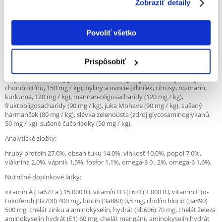
Zobraziť detaily
KURACIE
RECEPTÚRA PRE DOSPELÝCH PSOV VEĽKÝCH PLEMIEN (25-45 KG).
Povoliť všetko
Zloženie:
kura 45% (dehydrované 25%, vykostené 20%), ovos, pšenica, kurací tuk
(konzervovaný zmesou tokoferolov), kukurica, sušené jablká, lososový
Prispôsobiť
olej (2%), hydrolyzovaná kuracia pečeň, pivovarské kvasnice, kolagén,
ulity kôrovcov (zdroj glukosamínu, 210 mg / kg), chrupavky (zdroj
chondroitínu, 150 mg / kg), byliny a ovocie (klinček, citrusy, rozmarín,
kurkuma, 120 mg / kg), mannan-oligosacharidy (120 mg / kg),
fruktooligosacharidy (90 mg / kg), juka Mohave (90 mg / kg), sušený
harmanček (80 mg / kg), slávka zelenoústa (zdroj glycosaminoglykanů,
50 mg / kg), sušené čučoriedky (50 mg / kg).
Analytické zložky:
hrubý proteín 27,0%, obsah tuku 14,0%, vlhkosť 10,0%, popol 7,0%,
vláknina 2,0%, vápnik 1,5%, fosfor 1,1%, omega-3 0 , 2%, omega-6 1,6%.
Nutričné doplnkové látky:
vitamín A (3a672 a ) 15 000 IU, vitamín D3 (E671) 1 000 IU, vitamín E (α-
tokoferol) (3a700) 400 mg, biotín (3a880) 0,5 mg, cholínchlorid (3a890)
500 mg, chelát zinku a aminokyselín, hydrát (3b606) 70 mg, chelát železa
aminokyselín hydrát (E1) 60 mg, chelát mangánu aminokyselín hydrát