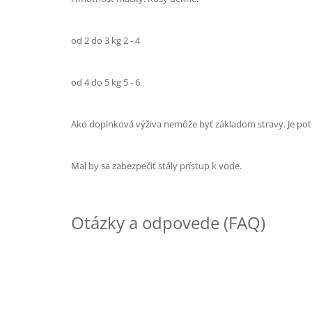
od 2 do 3 kg 2 - 4
od 4 do 5 kg 5 - 6
Ako doplnková výživa nemôže byť základom stravy. Je po
Mal by sa zabezpečiť stály prístup k vode.
Otázky a odpovede (FAQ)