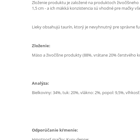
Zloženie produktu je založené na produktoch živočíšneho p
1,5 cm - a ich mäkká konzistencia sú vhodné pre mačky vš
Lieky obsahujú taurín, ktorý je nevyhnutný pre správne f
Zloženie:
Mäso a živočíšne produkty (88%, vrátane 20% čerstvého ku
Analýza:
Bielkoviny: 34%, tuk: 20%, vlákno: 2%, popol: 9,5%, vlhkosť
Odporúčanie kŕmenie:
Hmotnosť mačky: Kusy denne: