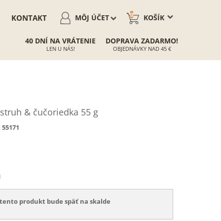
0
KONTAKT
MÔJ ÚČET
KOŠÍK
40 DNÍ NA VRÁTENIE
DOPRAVA ZADARMO!
LEN U NÁS!
OBJEDNÁVKY NAD 45 €
truh & čučoriedka 55 g
:
55171
N
tento produkt bude späť na skalde