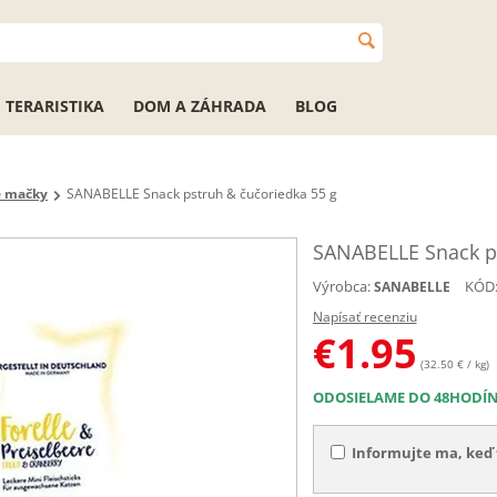
TERARISTIKA
DOM A ZÁHRADA
BLOG
e mačky
SANABELLE Snack pstruh & čučoriedka 55 g
SANABELLE Snack ps
Výrobca:
KÓD
SANABELLE
Napísať recenziu
€
1.95
(32.50 € / kg)
ODOSIELAME DO 48HODÍ
Informujte ma, keď 