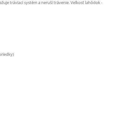
uje tráviaci systém a neruší trávenie. Veľkosť lahôdok -
oriedky)