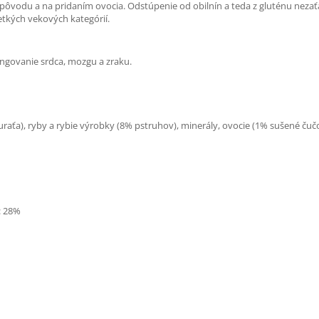
ôvodu a na pridaním ovocia. Odstúpenie od obilnín a teda z gluténu nezaťaž
etkých vekových kategórií.
ungovanie srdca, mozgu a zraku.
raťa), ryby a rybie výrobky (8% pstruhov), minerály, ovocie (1% sušené čuč
: 28%