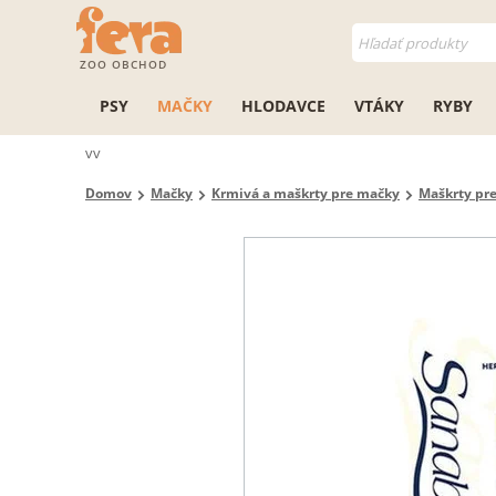
ZOO OBCHOD
PSY
MAČKY
HLODAVCE
VTÁKY
RYBY
vv
Domov
Mačky
Krmivá a maškrty pre mačky
Maškrty pr