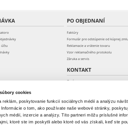
NÁVKA
PO OBJEDNANÍ
satoro
Faktúry
objednávky
Formulár pre odstúpenie od kúpnej zml
k účtu
Reklamacie a vrátenie tovaru
dnávky
Vzor reklamačného protokolu
Záruka a servis
KONTAKT
O nás
Kontakt
 súbory cookies
 reklám, poskytovanie funkcií sociálnych médií a analýzu návšt
 Informácie o tom, ako používate naše webové stránky, poskytu
nych médií, inzercie a analýzy. Títo partneri môžu príslušné info
mi, ktoré ste im poskytli alebo ktoré od vás získali, keď ste pou