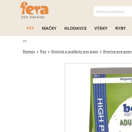
ZOO OBCHOD
PSY
MAČKY
HLODAVCE
VTÁKY
RYBY
vv
Domov
Psy
Krmivá a maškrty pre psov
Krmivo pre psov