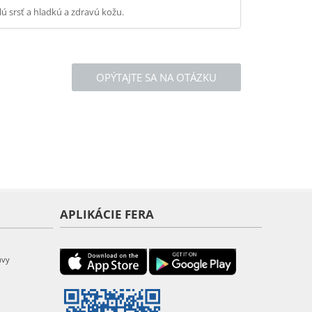
ú srsť a hladkú a zdravú kožu.
OPÝTAJTE SA NA OTÁZKU
APLIKÁCIE FERA
uvy