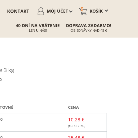
0
KONTAKT
MÔJ ÚČET
KOŠÍK
40 DNÍ NA VRÁTENIE
DOPRAVA ZADARMO!
LEN U NÁS!
OBJEDNÁVKY NAD 45 €
 3 kg
0
TOVNÉ
CENA
00
10.28 €
(€
3.43
/ KG)
00
35.48 €