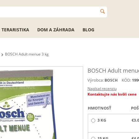
TERARISTIKA
DOM A ZÁHRADA
BLOG
BOSCH Adult menue 3 kg
BOSCH Adult menue
Výrobca:
KÓD:
199
BOSCH
Napísať recenziu
Kontaktujte nás kvôli cene
HMOTNOSŤ
POŠ
3 KG
€3.
15 KG
€4.