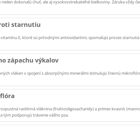
ielen dokonalú chuť, ale aj vysokovstrebateľné bielkoviny. Záruka vždy č
oti starnutiu
vitamínu E, ktoré sú prírodnými antioxidantmi, spomaľujú proces starnutia
ho zápachu výkalov
inných vláken v spojení s absorpčnými minerálmi stimulujú črevnú mikrofló
flóra
rozpustná rastlinná vláknina (fruktooligosacharidy) a prímes kvasníc (mann
, a tým podporujú trávenie vášho psa.