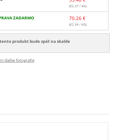
(€
2.37
/ KG)
PRAVA ZADARMO
70.26 €
(€
2.34
/ KG)
tento produkt bude späť na skalde
ri ďalšie fotografie