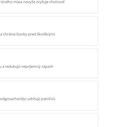
erstvého mäsa navyše zvyšuje chutnosť
 a chránia bunky pred škodlivými
ru a redukujú nepríjemný zápach
ooligosacharidy) udržujú patričnú