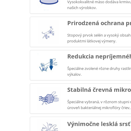
Vysokokvalitné mäso dodáva krmivu n
našich výrobkov.
Prirodzená ochrana pr
Stopový prvok selén a vysoký obsah 
produktmi látkovej výmeny.
Redukcia nepríjemné
Špeciálne zvolené rôzne druhy rastl
výkalov.
Stabilná črevná mikro
Špeciálne vybraná, v rôznom stupni 
úroveň bakteriálnej mikroflóry čriev
Výnimočne lesklá srsť