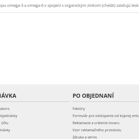
pu omega-3 a omega-6 v spojení s organickým zinkom (chelát) zaisťujú leskl
NÁVKA
PO OBJEDNANÍ
satoro
Faktúry
objednávky
Formulár pre odstúpenie od kúpnej zml
k účtu
Reklamacie a vrátenie tovaru
dnávky
Vzor reklamačného protokolu
Záruka a servis