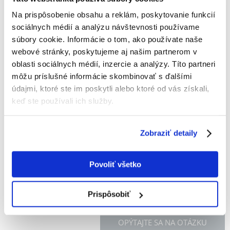
BENEK Szampon super beno premium do sierści
Na prispôsobenie obsahu a reklám, poskytovanie funkcií
długiej i miekkiej 200 ml
sociálnych médií a analýzu návštevnosti používame
súbory cookie. Informácie o tom, ako používate naše
Výrobca:
KÓD:
1920
BENEK
webové stránky, poskytujeme aj našim partnerom v
Napísať recenziu
oblasti sociálnych médií, inzercie a analýzy. Títo partneri
€
4.00
môžu príslušné informácie skombinovať s ďalšími
(2.00 € / 100 ml)
údajmi, ktoré ste im poskytli alebo ktoré od vás získali,
keď ste používali ich služby.
ODOSIELAME DO 48HODÍN
Fotky našich zákazníkov
Pozri ďalšie fotografie
Zobraziť detaily
Popis
Povoliť všetko
Prispôsobiť
OPÝTAJTE SA NA OTÁZKU