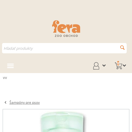
ZOO OBCHOD
0
vv
Šampóny pre psov