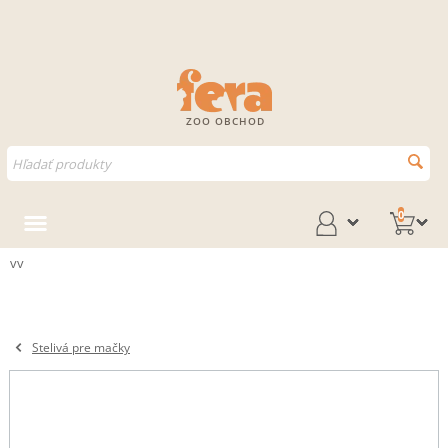
ZOO OBCHOD
0
vv
Stelivá pre mačky