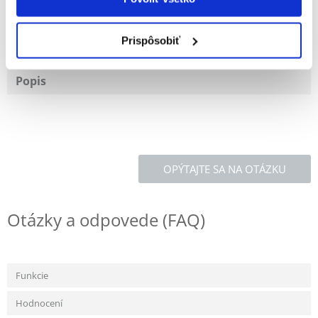
100% ZÁKAZNÍCI ODPORÚČAJÚ TENTO PRODUKT
NAPÍSAŤ RECENZIU
Prispôsobiť
Recommend
Popis
OPÝTAJTE SA NA OTÁZKU
Otázky a odpovede (FAQ)
Funkcie
Hodnocení