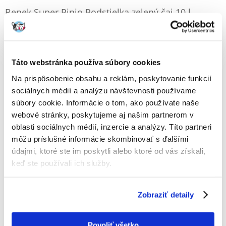
Benek Super Pinio Podstielka zelený čaj 10 l
Výrobca:
KÓD:
12664
BENEK
1 Recenzia
Napísať recenziu
€
11.50
Táto webstránka používa súbory cookies
(1.15 € / l)
Na prispôsobenie obsahu a reklám, poskytovanie funkcií
ODOSIELAME DO 48HODÍN
sociálnych médií a analýzu návštevnosti používame
súbory cookie. Informácie o tom, ako používate naše
Fotky našich zákazníkov
Pozri ďalšie fotografie
webové stránky, poskytujeme aj našim partnerom v
1 RECENZIA
5 z 5
oblasti sociálnych médií, inzercie a analýzy. Títo partneri
môžu príslušné informácie skombinovať s ďalšími
údajmi, ktoré ste im poskytli alebo ktoré od vás získali,
keď ste používali ich služby.
100%
Zobraziť detaily
Povoliť všetko