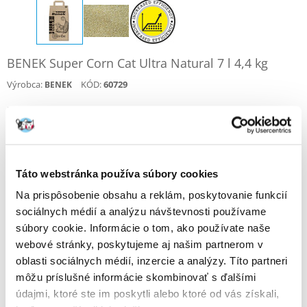
BENEK Super Corn Cat Ultra Natural 7 l 4,4 kg
Výrobca:
KÓD:
60729
BENEK
Napísať recenziu
€
8.00
(1.14 € / l)
ODOSIELAME DO 48HODÍN
Táto webstránka používa súbory cookies
Fotky našich zákazníkov
Pozri ďalšie fotografie
Na prispôsobenie obsahu a reklám, poskytovanie funkcií
sociálnych médií a analýzu návštevnosti používame
súbory cookie. Informácie o tom, ako používate naše
Popis
webové stránky, poskytujeme aj našim partnerom v
oblasti sociálnych médií, inzercie a analýzy. Títo partneri
Kukuričné a hrudkovité stelivo pre mačky mačiek Super Benek
môžu príslušné informácie skombinovať s ďalšími
Corn.
údajmi, ktoré ste im poskytli alebo ktoré od vás získali,
Ideálny substrát pre dospelé mačky a mačiatka, ako aj pre králiky,