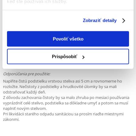
keď ste používali ich služby.
hlodavce a vtáky. Šetrné k životnému prostrediu a zvieratám. Je
biologicky odbúrateľné. Dokonale absorbuje vlhkosť a nepríjemný
zápach, zaisťuje pocit pohodlia a potrebnú hygienu. Jednotlivé kusy
Zobraziť detaily
môžu byť dezinfikované. V tejto súvislosti dodržiavajte miestne zákony.
Nepoužívajte väčšie porcie! Prírodný produkt.
Zloženie: materiál rastlinného pôvodu.
Povoliť všetko
Najlepšie je spotrebovať ho do 12 mesiacov od dátumu výroby
uvedeného na obale.
Prispôsobiť
Čistá hmotnosť: 4,4 kg / Kapacita balenia: 7 litrov.
Odporúčania pre použitie:
Naplňte čistú podstielku vrstvou steliva asi 5 cm a rovnomerne ho
rozložte. Nečistoty z podstielky a hrudkovité úlomky by sa mali
odstraňovať každý deň.
Z dôvodu zachovania čistoty by sa malo zhruba po mesiaci používania
vyprázdniť celé stelivo, podstielka sa dôkladne umyť a potom sa musí
naplniť novým stelivom.
Pri likvidácii starého odpadu sanitáciou sa prosím riaďte miestnymi
zákonmi.