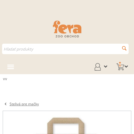
ZOO OBCHOD
0
vv
Stelivá pre mačky