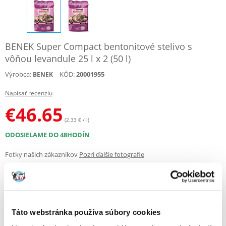
BENEK Super Compact bentonitové stelivo s
vôňou levandule 25 l x 2 (50 l)
Výrobca:
KÓD:
20001955
BENEK
Napísať recenziu
€
46.65
(2.33 € / l)
ODOSIELAME DO 48HODÍN
Fotky našich zákazníkov
Pozri ďalšie fotografie
Products in package
Benek Super compact bentonitové stelivo vôňa
1 x
(44246)
levandule 25 L
Táto webstránka používa súbory cookies