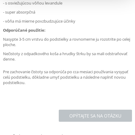
- s osviežujúcou vôňou levandule
- super absorpčná
- vôňa má mierne povzbudzujúce účinky
Odporúčané použitie:
Nasypte 3-5 cm vrstvu do podstielky a rovnomerne ju rozotrite po celej
ploche.
Nečistoty z odpadkového koša a hrudky štrku by sa mali odstraňovať
denne.
Pre zachovanie čistoty sa odporúča po cca mesiaci používania vysypať
celú podstielku, dôkladne umyť podstielku a následne naplniť novou
podstielkou.
OPÝTAJTE SA NA OTÁZKU