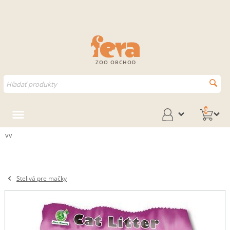
ZOO OBCHOD
0
vv
Stelivá pre mačky