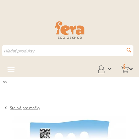
ZOO OBCHOD
0
vv
Stelivá pre mačky