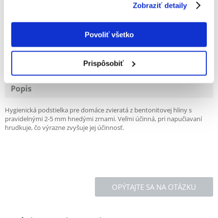
Zobraziť detaily
Povoliť všetko
100% ZÁKAZNÍCI ODPORÚČAJÚ TENTO PRODUKT
NAPÍSAŤ RECENZIU
Prispôsobiť
Recommend
Popis
Hygienická podstielka pre domáce zvieratá z bentonitovej hliny s
pravidelnými 2-5 mm hnedými zrnami. Veľmi účinná, pri napučiavaní
hrudkuje, čo výrazne zvyšuje jej účinnosť.
OPÝTAJTE SA NA OTÁZKU