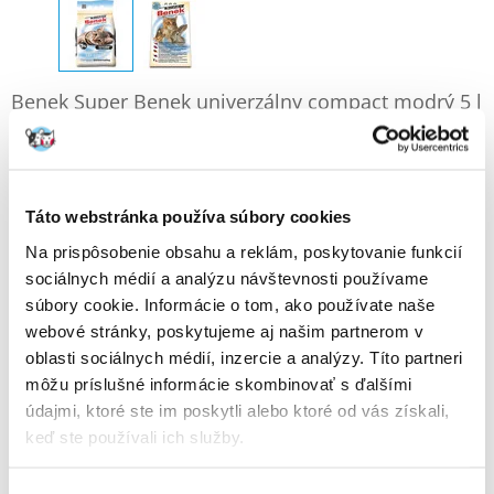
Benek Super Benek univerzálny compact modrý 5 l
Výrobca:
KÓD:
12668
BENEK
2 Recenzia
Napísať recenziu
€
4.10
Táto webstránka používa súbory cookies
(0.82 € / l)
Na prispôsobenie obsahu a reklám, poskytovanie funkcií
ODOSIELAME DO 48HODÍN
sociálnych médií a analýzu návštevnosti používame
súbory cookie. Informácie o tom, ako používate naše
Fotky našich zákazníkov
Pozri ďalšie fotografie
webové stránky, poskytujeme aj našim partnerom v
2 RECENZIA
4 z 5
oblasti sociálnych médií, inzercie a analýzy. Títo partneri
môžu príslušné informácie skombinovať s ďalšími
údajmi, ktoré ste im poskytli alebo ktoré od vás získali,
keď ste používali ich služby.
100%