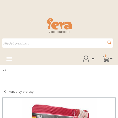
ZOO OBCHOD
0
vv
Konzervy pre psy