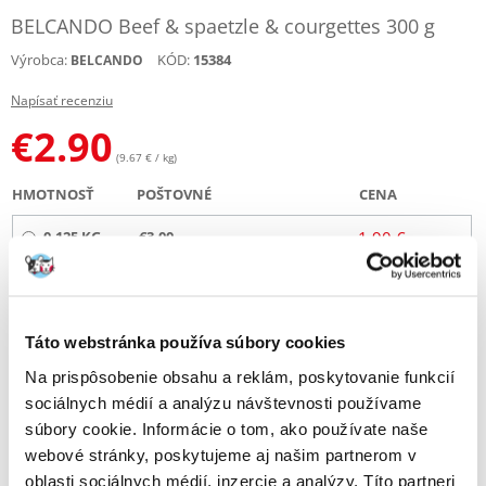
BELCANDO Beef & spaetzle & courgettes 300 g
Výrobca:
KÓD:
15384
BELCANDO
Napísať recenziu
€
2.90
(9.67 € / kg)
HMOTNOSŤ
POŠTOVNÉ
CENA
0.125 KG
€3.00
1.90 €
(€
14.62
/ KG)
3 KG
€4.00
44.16 €
(€
14.72
/ KG)
Táto webstránka používa súbory cookies
ODOSIELAME DO 48HODÍN
Na prispôsobenie obsahu a reklám, poskytovanie funkcií
Fotky našich zákazníkov
sociálnych médií a analýzu návštevnosti používame
Pozri ďalšie fotografie
súbory cookie. Informácie o tom, ako používate naše
webové stránky, poskytujeme aj našim partnerom v
Popis
oblasti sociálnych médií, inzercie a analýzy. Títo partneri