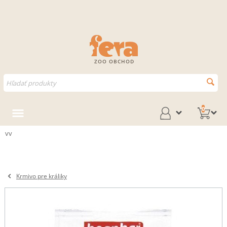
ZOO OBCHOD
0
vv
Krmivo pre králiky