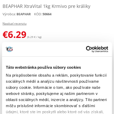
BEAPHAR XtraVital 1kg Krmivo pre králiky
Výrobca:
KÓD:
50664
BEAPHAR
Napísať recenziu
€
6.29
(6.29 € / kg)
ODOSIELAME DO 48HODÍN
Fotky našich zákazníkov
Pozri ďalšie fotografie
Táto webstránka používa súbory cookies
Popis
Na prispôsobenie obsahu a reklám, poskytovanie funkcií
sociálnych médií a analýzu návštevnosti používame
BEAPHAR XtraVital 1kg Krmivo pre králiky
súbory cookie. Informácie o tom, ako používate naše
XtraVital Rabbit je chutné a dokonale vyvážené krmivo bohaté na
webové stránky, poskytujeme aj našim partnerom v
vlákninu, ktorá zaručuje správne trávenie. Krmivo obsahuje všetky
oblasti sociálnych médií, inzercie a analýzy. Títo partneri
potrebné vitamíny a chelátové minerály (obklopené bielkovinami na
zlepšenie vstrebávania) a je dokonale prispôsobené nutričným
môžu príslušné informácie skombinovať s ďalšími
požiadavkám králika. Krmivo XtraVital Rabbit má vysoký obsah
údajmi, ktoré ste im poskytli alebo ktoré od vás získali,