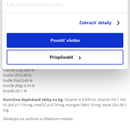
bielkovín a vlákniny a nízky obsah tuku. Primeraná tvrdosť krmiva
keď ste používali ich služby.
uľahčuje správne obrusovanie zubov. Starostlivý výber zložiek
obohatený o extrakt z echinacey zabezpečuje zdravú, krásnu srsť a silné
svalstvo.
Zobraziť detaily
Zloženie:
Zelenina, obilniny, produkty rastlinného pôvodu (extrakt z
echinacey 0,0005 %), minerálne látky, oleje a tuky, rastlinné bielkovinové
extrakty, kvasnice (mannooligosacharidy 0,2 %)
Povoliť všetko
Analytické zložky na 1 kg:
Hrubý proteín 15 %
Hrubé oleje a tuky 3,4 %
Prispôsobiť
Hrubá vláknina 11 %
Hrubý popol 5,1 %
Vápnik (Ca) 0,69 %
Fosfor (P) 0,39 %
Sodík (Na) 0,45 %
Horčík (Mg) 0,14 %
Draslík (K) 1 %
Nutričné doplnkové látky na kg:
Vitamín A 9 970 IU, vitamín D3 1 100
IU, jód (I) 1,18 mg, meď (Cu) 9,74 mg, mangán (Mn) 16 mg, zinok (Zn) 90,1
mg.
Skladujte na suchom a chladnom mieste.