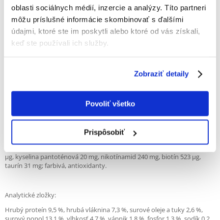
podporujú nervový systém, vývoj mozgu a správnu tráviacu funkciu.
oblasti sociálnych médií, inzercie a analýzy. Títo partneri
Biotín podporuje zdravú pokožku a zlepšuje srsť, vďaka čomu je silná a
môžu príslušné informácie skombinovať s ďalšími
lesklá. Receptúra je tiež obohatená o drožďový extrakt a minerály,
údajmi, ktoré ste im poskytli alebo ktoré od vás získali,
vďaka čomu je tento produkt cennou podporou pre vyváženú stravu
psa.
keď ste používali ich služby.
Zloženie:
Zobraziť detaily
Mlieko a mliečne výrobky, cukry, minerály, kôrovce a mäkkýše (>2,7 %
krevety), mäso a živočíšne produkty (>1,3 % pečeň), ryby a rybie
produkty (>1,3 % treska), droždie.
Povoliť všetko
Prispôsobiť
Výživové doplnkové látky:
Vitamín B1 19 mg, vitamín B2 16 mg, vitamín B6 16 mg, vitamín B12 850
μg, kyselina pantoténová 20 mg, nikotínamid 240 mg, biotín 523 μg,
taurín 31 mg; farbivá, antioxidanty.
Analytické zložky:
Hrubý proteín 9,5 %, hrubá vláknina 7,3 %, surové oleje a tuky 2,6 %,
surový popol 13,1 %, vlhkosť 4,7 %, vápnik 1,8 %, fosfor 1,3 %, sodík 0,2