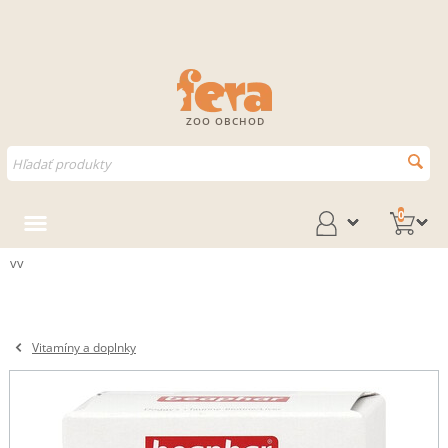
ZOO OBCHOD
0
vv
Vitamíny a doplnky