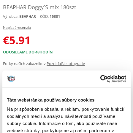
BEAPHAR Doggy`S mix 180szt
Výrobca:
KÓD:
15331
BEAPHAR
Napísať recenziu
€
5.91
ODOSIELAME DO 48HODÍN
Fotky našich zákazníkov
Pozri ďalšie fotografie
Popis
Beaphar Doggy's Mix sú vitamínové tablety pre psov, ktoré poskytujú
Táto webstránka používa súbory cookies
chutnú odmenu bez cukru a dopĺňajú ich dennú stravu. Sú tiež ideálne
na výcvik a rozvíjanie dobrých návykov.
Na prispôsobenie obsahu a reklám, poskytovanie funkcií
sociálnych médií a analýzu návštevnosti používame
súbory cookie. Informácie o tom, ako používate naše
Vitamínové tablety Doggy's Mix podporujú celkové zdravie a imunitu
webové stránky, poskytujeme aj našim partnerom v
vášho psa a pomáhajú ho chrániť pred infekciami. Vitamíny B, C a E