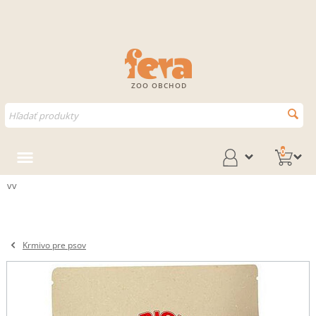
ZOO OBCHOD
0
vv
Krmivo pre psov