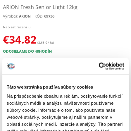
ARION Fresh Senior Light 12kg
Výrobca:
KÓD:
69736
ARION
Napísať recenziu
€
34.82
(2.68 € / kg)
ODOSIELAME DO 48HODÍN
Fotky našich zákazníkov
Pozri ďalšie fotografie
Popis
Táto webstránka používa súbory cookies
Na prispôsobenie obsahu a reklám, poskytovanie funkcií
Arion Fresh Senior Light pre staršie psy všetkých plemien.
sociálnych médií a analýzu návštevnosti používame
Zloženie:
Obilniny (vrátane 14 % celozrnnej pšenice a 4 % ovsa), mäso a
súbory cookie. Informácie o tom, ako používate naše
výrobky živočíšneho pôvodu (vrátane 4 % čerstvého kuracieho mäsa),
výrobky rastlinného pôvodu (vrátane žihľavy, horca, nechtíka,
webové stránky, poskytujeme aj našim partnerom v
harmančeka, feniklu), oleje a tuky, semená (ľanové semeno), minerálne
oblasti sociálnych médií, inzercie a analýzy. Títo partneri
látky, kvasnice, L-karnitín, glukozamín, chondroitín sulfát.