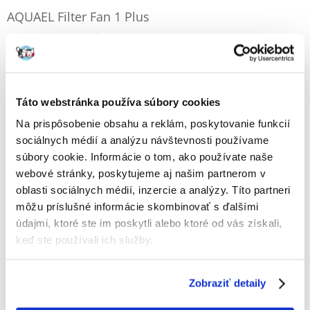
AQUAEL Filter Fan 1 Plus
Výrobca:
KÓD:
1744
AQUAEL
Napísať recenziu
€
27.49
Táto webstránka používa súbory cookies
ODOSIELAME DO 48HODÍN
Na prispôsobenie obsahu a reklám, poskytovanie funkcií
sociálnych médií a analýzu návštevnosti používame
Fotky našich zákazníkov
Pozri ďalšie fotografie
súbory cookie. Informácie o tom, ako používate naše
webové stránky, poskytujeme aj našim partnerom v
oblasti sociálnych médií, inzercie a analýzy. Títo partneri
Popis
môžu príslušné informácie skombinovať s ďalšími
údajmi, ktoré ste im poskytli alebo ktoré od vás získali,
Filter FAN je určený na čistenie a prevzdušňovanie vody v akváriách.
keď ste používali ich služby.
Jeho prednosťami je veľmi efektívny a tichý chod, úspora energie,
možnosť nastavenia výkonu bez potreby vkladania rúk do vody a
zabránenia filtrácii vody.
Zobraziť detaily
Filter FAN 3 PLUS sa odporúča pre nádrže s maximálnym objemom 600-