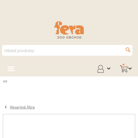
ZOO OBCHOD
0
vv
Akvarijné filtre