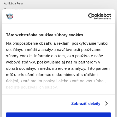
Aplikácia Fera
Cena dopravy
Doba realizácie objednávok
Dostupnosť produktov
Registrácia u nás
Obchodné podmienky
Táto webstránka používa súbory cookies
Ochrana osobných údajov
Na prispôsobenie obsahu a reklám, poskytovanie funkcií
sociálnych médií a analýzu návštevnosti používame
OBJEDNÁVKA
súbory cookie. Informácie o tom, ako používate naše
webové stránky, poskytujeme aj našim partnerom v
Nákupné desatoro
oblasti sociálnych médií, inzercie a analýzy. Títo partneri
Potvrdenie objednávky
môžu príslušné informácie skombinovať s ďalšími
Prihlásenie k účtu
údajmi, ktoré ste im poskytli alebo ktoré od vás získali,
Zmena objednávky
keď ste používali ich služby.
PO OBJEDNANÍ
Zobraziť detaily
Faktúry
Formulár pre odstúpenie od kúpnej zmluvy