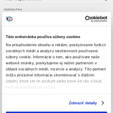
Aplikácia Fera
Cena dopravy
Doba realizácie objednávok
Dostupnosť produktov
Registrácia u nás
Táto webstránka používa súbory cookies
Obchodné podmienky
Ochrana osobných údajov
Na prispôsobenie obsahu a reklám, poskytovanie funkcií
sociálnych médií a analýzu návštevnosti používame
súbory cookie. Informácie o tom, ako používate naše
OBJEDNÁVKA
webové stránky, poskytujeme aj našim partnerom v
oblasti sociálnych médií, inzercie a analýzy. Títo partneri
Nákupné desatoro
môžu príslušné informácie skombinovať s ďalšími
Potvrdenie objednávky
Prihlásenie k účtu
údajmi, ktoré ste im poskytli alebo ktoré od vás získali,
Zmena objednávky
keď ste používali ich služby.
PO OBJEDNANÍ
Zobraziť detaily
Faktúry