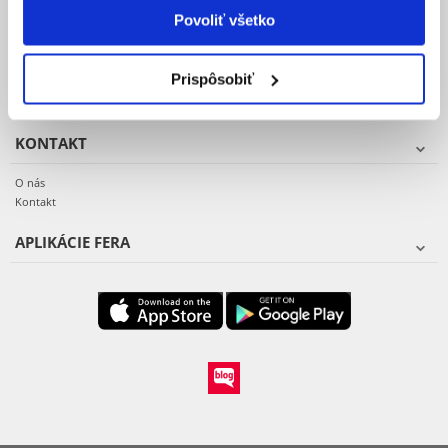
Formulár pre odstúpenie od kúpnej zmluvy
Povoliť všetko
Reklamacie a vrátenie tovaru
Vzor reklamačného protokolu
Prispôsobiť
Záruka a servis
KONTAKT
O nás
Kontakt
APLIKÁCIE FERA