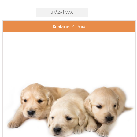
UKÁZAŤ VIAC
Krmivo pre šteňatá