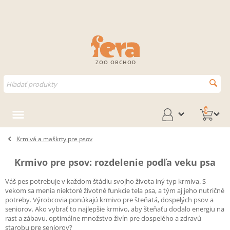
ZOO OBCHOD
0
Krmivá a maškrty pre psov
Krmivo pre psov: rozdelenie podľa veku psa
Váš pes potrebuje v každom štádiu svojho života iný typ krmiva. S
vekom sa menia niektoré životné funkcie tela psa, a tým aj jeho nutričné
potreby. Výrobcovia ponúkajú krmivo pre šteňatá, dospelých psov a
seniorov. Ako vybrať to najlepšie krmivo, aby šteňaťu dodalo energiu na
rast a zábavu, optimálne množstvo živín pre dospelého a zdravú
starobu pre seniorov?