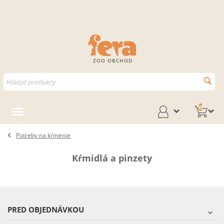
ZOO OBCHOD
0
Potreby na kŕmenie
Kŕmidlá a pinzety
PRED OBJEDNÁVKOU