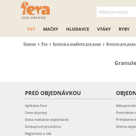
ZOO OBCHOD
PSY
MAČKY
HLODAVCE
VTÁKY
RYBY
Domov
Psy
Krmivá a maškrty pre psov
Krmivo pre psov:
Granule
PRED OBJEDNÁVKOU
OBJED
Aplikácia Fera
Nákupné de
Cena dopravy
Potvrdenie 
Doba realizácie objednávok
Prihlásenie 
Dostupnosť produktov
Zmena obje
Registrácia u nás