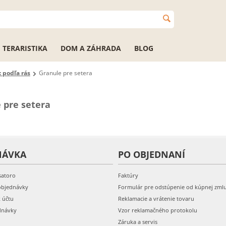
TERARISTIKA
DOM A ZÁHRADA
BLOG
 podľa rás
Granule pre setera
 pre setera
NÁVKA
PO OBJEDNANÍ
satoro
Faktúry
objednávky
Formulár pre odstúpenie od kúpnej zml
k účtu
Reklamacie a vrátenie tovaru
dnávky
Vzor reklamačného protokolu
Záruka a servis